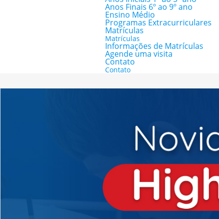
Anos Finais 6º ao 9º ano
Ensino Médio
Programas Extracurriculares
Matrículas
Matrículas
Informações de Matrículas
Agende uma visita
Contato
Contato