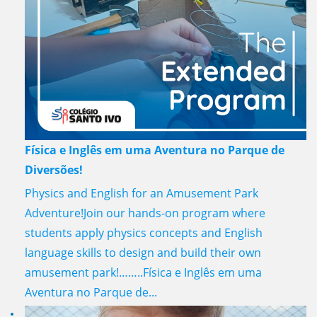
Física e Inglês em uma Aventura no Parque de
Diversões!
Physics and English for an Amusement Park
Adventure!Join our hands-on program where
students apply physics concepts and English
language skills to design and build their own
amusement park!……..Física e Inglês em uma
Aventura no Parque de...