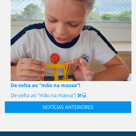
De volta ao “mão na massa”!
De volta ao “mão na massa”! 🛠️💻
NOTÍCIAS ANTERIORES