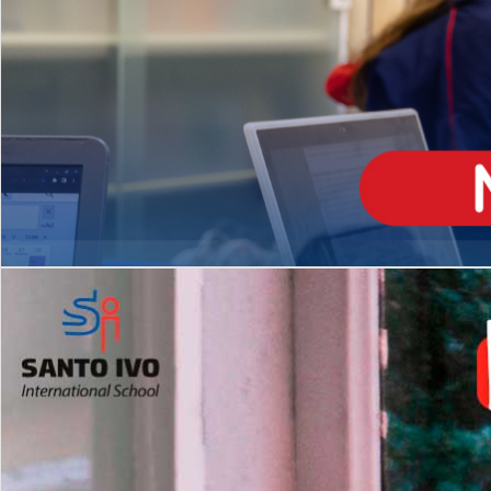
ENSINO
MÉDIO
Opção de H
igh School
Dupla Diplomação
Matrículas Abertas 2026
2º AO 5º ANO FUNDAMENTAL
I
nglês todos os dias
Programas Extracurricular
es