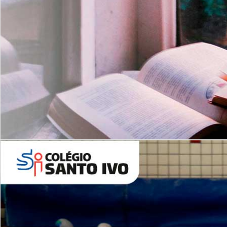
Com imersão Bilingue - Anos
Finais
6º AO 9º ANO FUNDAMENTAL
I
nglês: Turmas Reduzidas
(Proficiência)
Leituras Literárias
ALUNOS NOVOS
Entre em Contato
Agende uma Visita