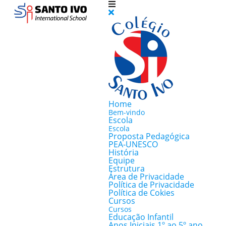
Home
Bem-vindo
Escola
Escola
Proposta Pedagógica
PEA-UNESCO
História
Equipe
Estrutura
Área de Privacidade
Política de Privacidade
Política de Cokies
Cursos
Cursos
Educação Infantil
Anos Iniciais 1º ao 5º ano