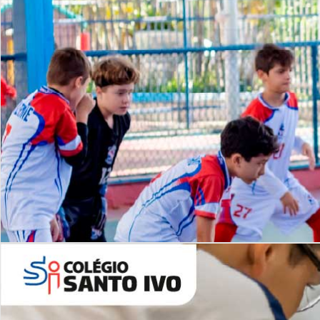
Lista de vídeos
NOSSO
CANAL
Desafios | Saiba mais