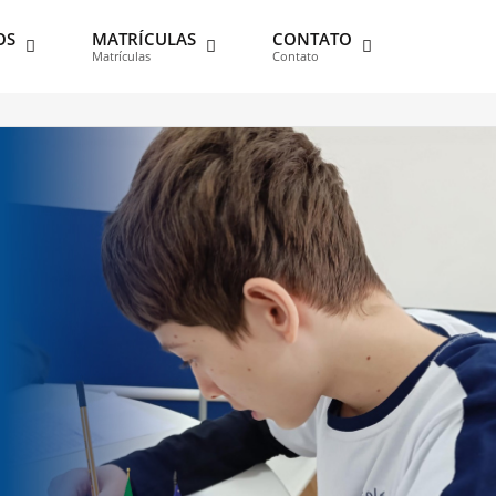
OS
MATRÍCULAS
CONTATO
Matrículas
Contato