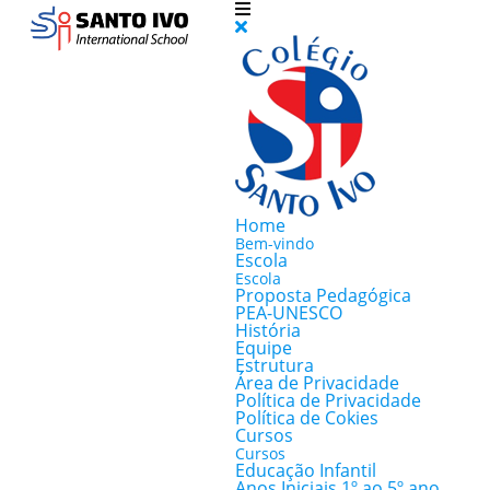
Home
Bem-vindo
Escola
Escola
Proposta Pedagógica
PEA-UNESCO
História
Equipe
Estrutura
Área de Privacidade
Política de Privacidade
Política de Cokies
Cursos
Cursos
Educação Infantil
Anos Iniciais 1º ao 5º ano