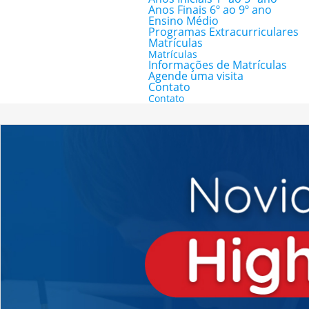
Anos Finais 6º ao 9º ano
Ensino Médio
Programas Extracurriculares
Matrículas
Matrículas
Informações de Matrículas
Agende uma visita
Contato
Contato