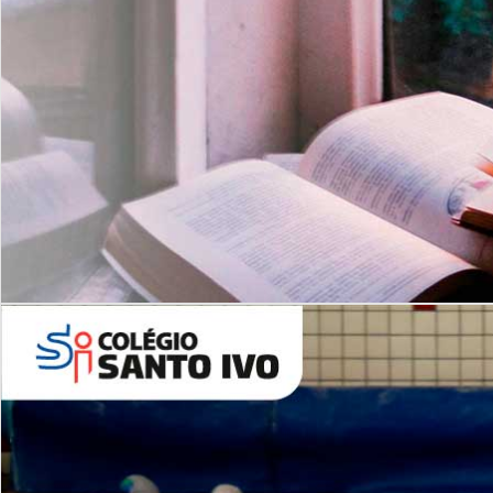
Com imersão Bilingue - Anos
Finais
6º AO 9º ANO FUNDAMENTAL
I
nglês: Turmas Reduzidas
(Proficiência)
Leituras Literárias
ALUNOS NOVOS
Entre em Contato
Agende uma Visita