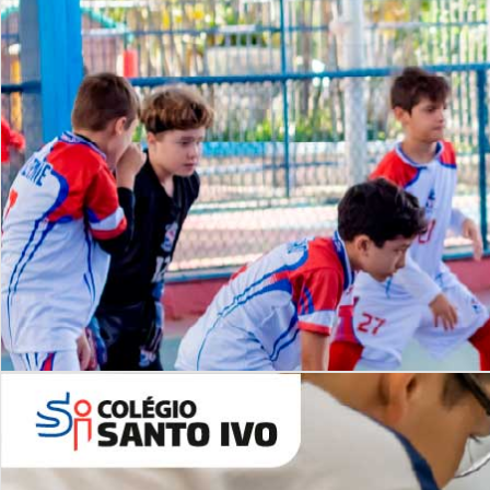
Lista de vídeos
NOSSO
CANAL
Desafios | Saiba mais