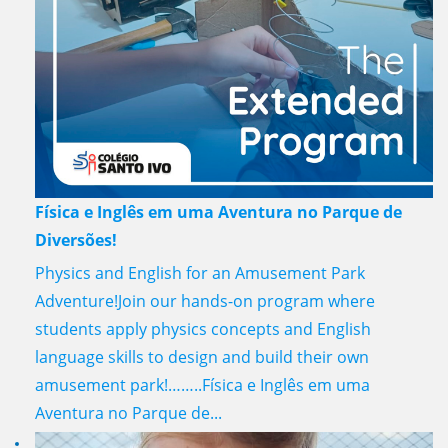
Física e Inglês em uma Aventura no Parque de
Diversões!
Physics and English for an Amusement Park
Adventure!Join our hands-on program where
students apply physics concepts and English
language skills to design and build their own
amusement park!……..Física e Inglês em uma
Aventura no Parque de...