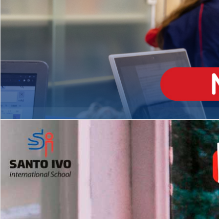
ENSINO
MÉDIO
Opção de H
igh School
Dupla Diplomação
Matrículas Abertas 2026
2º AO 5º ANO FUNDAMENTAL
I
nglês todos os dias
Programas Extracurricular
es