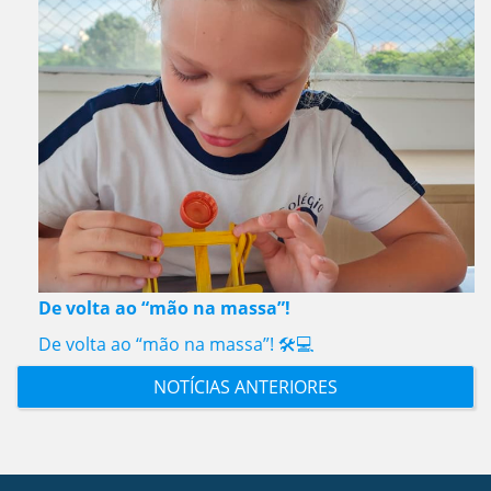
De volta ao “mão na massa”!
De volta ao “mão na massa”! 🛠️💻
NOTÍCIAS ANTERIORES