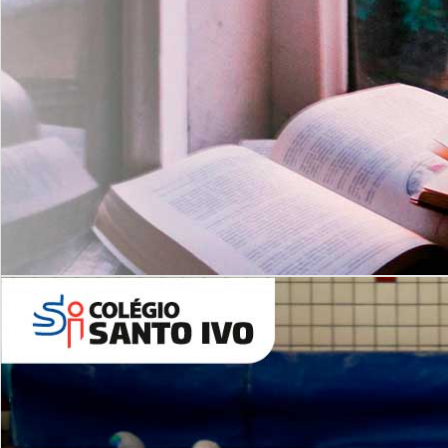
Com imersão Bilingue - Anos
Finais
6º AO 9º ANO FUNDAMENTAL
I
nglês: Turmas Reduzidas
(Proficiência)
Leituras Literárias
ALUNOS NOVOS
Entre em Contato
Agende uma Visita