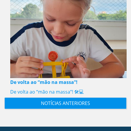
De volta ao “mão na massa”!
De volta ao “mão na massa”! 🛠️💻
NOTÍCIAS ANTERIORES