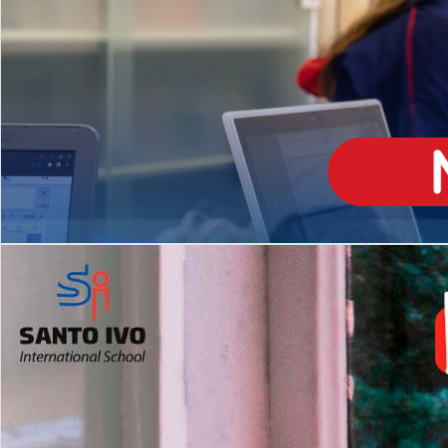
ENSINO
MÉDIO
Opção de H
igh School
Dupla Diplomação
Matrículas Abertas 2026
2º AO 5º ANO FUNDAMENTAL
I
nglês todos os dias
Programas Extracurricular
es