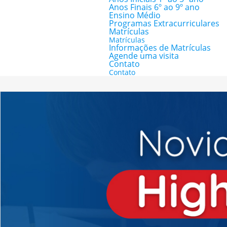
Anos Finais 6º ao 9º ano
Ensino Médio
Programas Extracurriculares
Matrículas
Matrículas
Informações de Matrículas
Agende uma visita
Contato
Contato