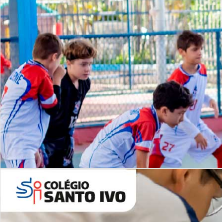
Lista de vídeos
NOSSO
CANAL
Desafios | Saiba mais