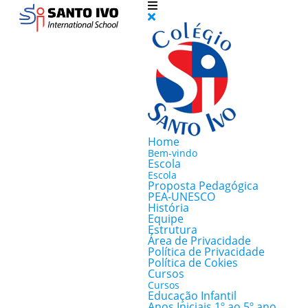
Home
Bem-vindo
Escola
Escola
Proposta Pedagógica
PEA-UNESCO
História
Equipe
Estrutura
Área de Privacidade
Política de Privacidade
Política de Cokies
Cursos
Cursos
Educação Infantil
Anos Iniciais 1º ao 5º ano