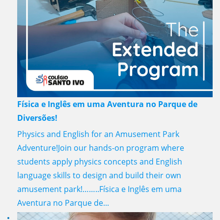
Física e Inglês em uma Aventura no Parque de
Diversões!
Physics and English for an Amusement Park
Adventure!Join our hands-on program where
students apply physics concepts and English
language skills to design and build their own
amusement park!……..Física e Inglês em uma
Aventura no Parque de...