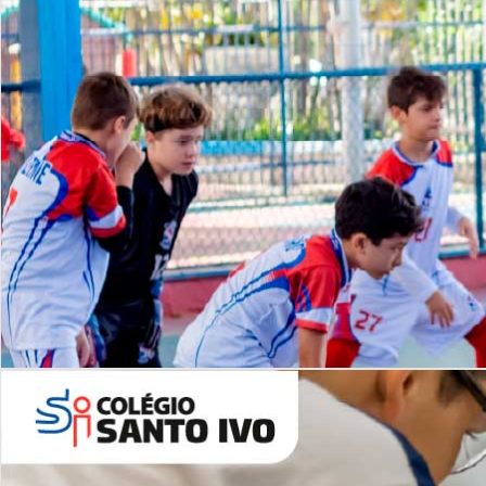
Lista de vídeos
NOSSO
CANAL
Desafios | Saiba mais