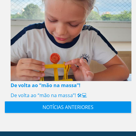
De volta ao “mão na massa”!
De volta ao “mão na massa”! 🛠️💻
NOTÍCIAS ANTERIORES