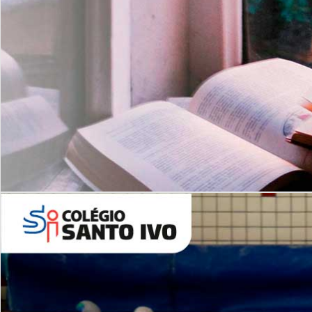
Com imersão Bilingue - Anos
Finais
6º AO 9º ANO FUNDAMENTAL
I
nglês: Turmas Reduzidas
(Proficiência)
Leituras Literárias
ALUNOS NOVOS
Entre em Contato
Agende uma Visita