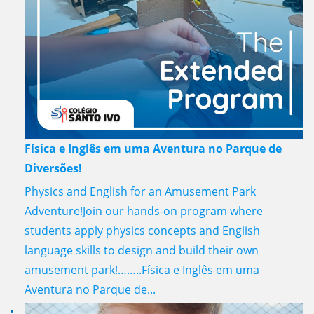
Física e Inglês em uma Aventura no Parque de
Diversões!
Physics and English for an Amusement Park
Adventure!Join our hands-on program where
students apply physics concepts and English
language skills to design and build their own
amusement park!……..Física e Inglês em uma
Aventura no Parque de...