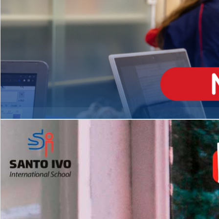
ENSINO
MÉDIO
Opção de H
igh School
Dupla Diplomação
Matrículas Abertas 2026
2º AO 5º ANO FUNDAMENTAL
I
nglês todos os dias
Programas Extracurricular
es