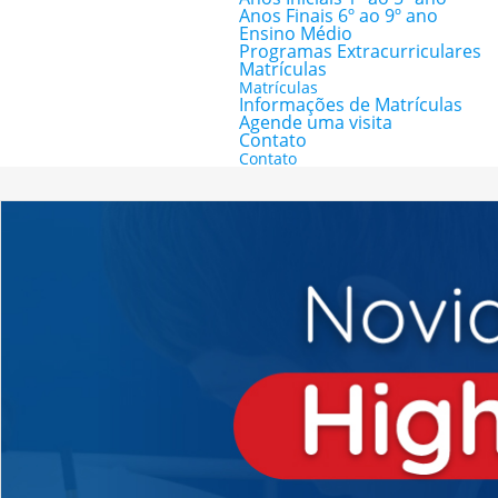
Anos Finais 6º ao 9º ano
Ensino Médio
Programas Extracurriculares
Matrículas
Matrículas
Informações de Matrículas
Agende uma visita
Contato
Contato