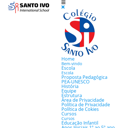
Home
Bem-vindo
Escola
Escola
Proposta Pedagógica
PEA-UNESCO
História
Equipe
Estrutura
Área de Privacidade
Política de Privacidade
Política de Cokies
Cursos
Cursos
Educação Infantil
Anos Iniciais 1º ao 5º ano