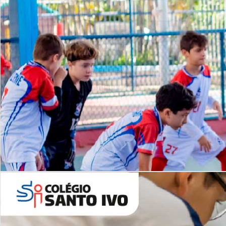
Lista de vídeos
NOSSO
CANAL
Desafios | Saiba mais