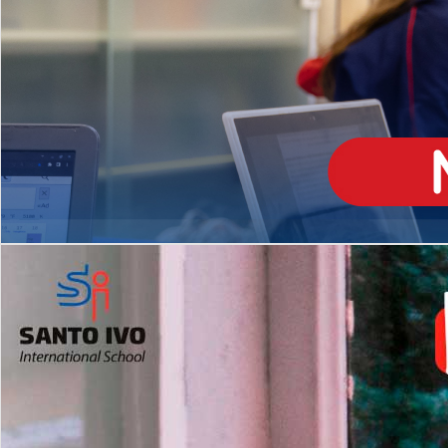
ENSINO
MÉDIO
Opção de H
igh School
Dupla Diplomação
Matrículas Abertas 2026
2º AO 5º ANO FUNDAMENTAL
I
nglês todos os dias
Programas Extracurricular
es