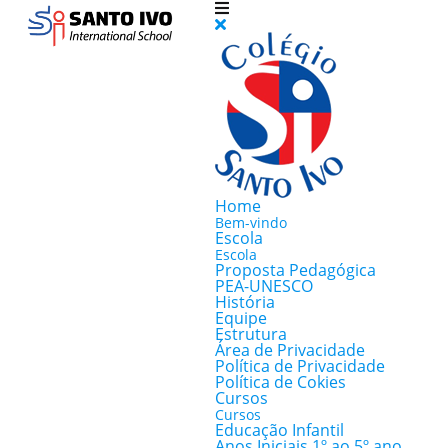
Home
Bem-vindo
Escola
Escola
Proposta Pedagógica
PEA-UNESCO
História
Equipe
Estrutura
Área de Privacidade
Política de Privacidade
Política de Cokies
Cursos
Cursos
Educação Infantil
Anos Iniciais 1º ao 5º ano