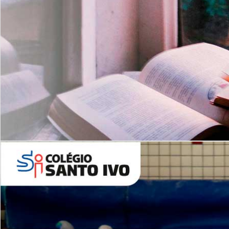
Com imersão Bilingue - Anos
Finais
6º AO 9º ANO FUNDAMENTAL
I
nglês: Turmas Reduzidas
(Proficiência)
Leituras Literárias
ALUNOS NOVOS
Entre em Contato
Agende uma Visita