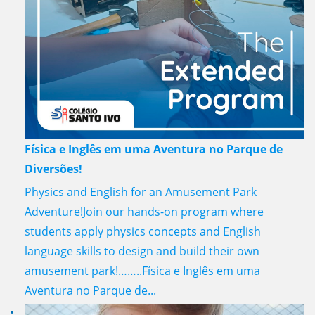
Física e Inglês em uma Aventura no Parque de
Diversões!
Physics and English for an Amusement Park
Adventure!Join our hands-on program where
students apply physics concepts and English
language skills to design and build their own
amusement park!……..Física e Inglês em uma
Aventura no Parque de...