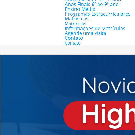
Anos Finais 6º ao 9º ano
Ensino Médio
Programas Extracurriculares
Matrículas
Matrículas
Informações de Matrículas
Agende uma visita
Contato
Contato