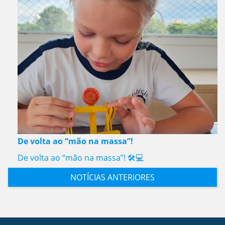
De volta ao “mão na massa”!
De volta ao “mão na massa”! 🛠️💻
NOTÍCIAS ANTERIORES