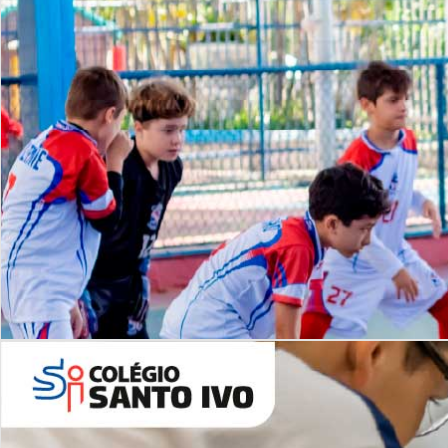
Lista de vídeos
NOSSO
CANAL
Desafios | Saiba mais