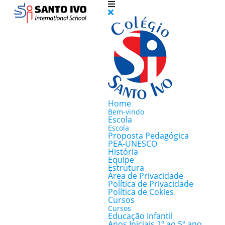
Home
Bem-vindo
Escola
Escola
Proposta Pedagógica
PEA-UNESCO
História
Equipe
Estrutura
Área de Privacidade
Política de Privacidade
Política de Cokies
Cursos
Cursos
Educação Infantil
Anos Iniciais 1º ao 5º ano