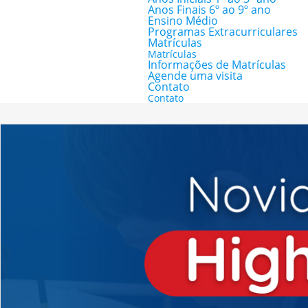
Anos Finais 6º ao 9º ano
Ensino Médio
Programas Extracurriculares
Matrículas
Matrículas
Informações de Matrículas
Agende uma visita
Contato
Contato