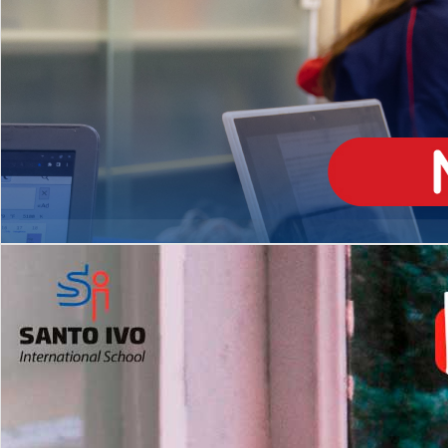
ENSINO
MÉDIO
Opção de H
igh School
Dupla Diplomação
Matrículas Abertas 2026
2º AO 5º ANO FUNDAMENTAL
I
nglês todos os dias
Programas Extracurricular
es