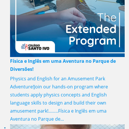
Física e Inglês em uma Aventura no Parque de
Diversões!
Physics and English for an Amusement Park
Adventure!Join our hands-on program where
students apply physics concepts and English
language skills to design and build their own
amusement park!……..Física e Inglês em uma
Aventura no Parque de...