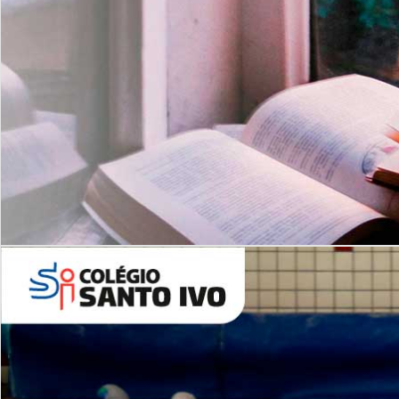
Com imersão Bilingue - Anos
Finais
6º AO 9º ANO FUNDAMENTAL
I
nglês: Turmas Reduzidas
(Proficiência)
Leituras Literárias
ALUNOS NOVOS
Entre em Contato
Agende uma Visita