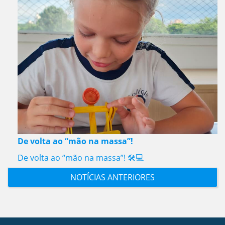
De volta ao “mão na massa”!
De volta ao “mão na massa”! 🛠️💻
NOTÍCIAS ANTERIORES