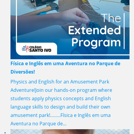
Física e Inglês em uma Aventura no Parque de
Diversões!
Physics and English for an Amusement Park
Adventure!Join our hands-on program where
students apply physics concepts and English
language skills to design and build their own
amusement park!……..Física e Inglês em uma
Aventura no Parque de...