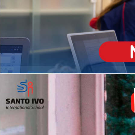
ENSINO
MÉDIO
Opção de H
igh School
Dupla Diplomação
Matrículas Abertas 2026
2º AO 5º ANO FUNDAMENTAL
I
nglês todos os dias
Programas Extracurricular
es