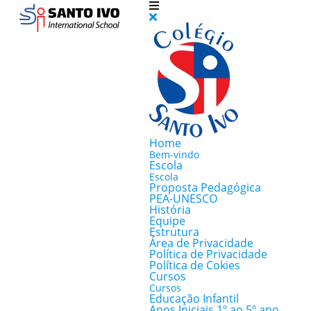
Home
Bem-vindo
Escola
Escola
Proposta Pedagógica
PEA-UNESCO
História
Equipe
Estrutura
Área de Privacidade
Política de Privacidade
Política de Cokies
Cursos
Cursos
Educação Infantil
Anos Iniciais 1º ao 5º ano