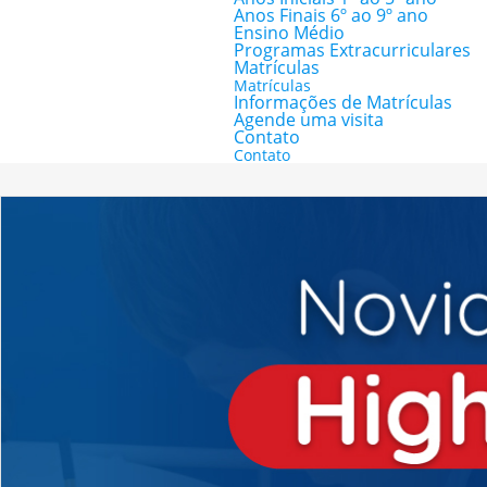
Anos Finais 6º ao 9º ano
Ensino Médio
Programas Extracurriculares
Matrículas
Matrículas
Informações de Matrículas
Agende uma visita
Contato
Contato