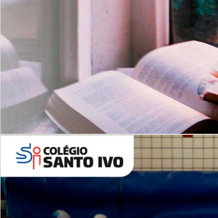
Com imersão Bilingue - Anos
Finais
6º AO 9º ANO FUNDAMENTAL
I
nglês: Turmas Reduzidas
(Proficiência)
Leituras Literárias
ALUNOS NOVOS
Entre em Contato
Agende uma Visita