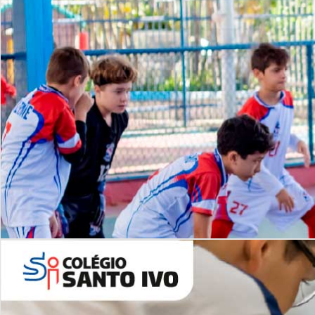
Lista de vídeos
NOSSO
CANAL
Desafios | Saiba mais