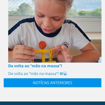
De volta ao “mão na massa”!
De volta ao “mão na massa”! 🛠️💻
NOTÍCIAS ANTERIORES