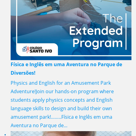
Física e Inglês em uma Aventura no Parque de
Diversões!
Physics and English for an Amusement Park
Adventure!Join our hands-on program where
students apply physics concepts and English
language skills to design and build their own
amusement park!……..Física e Inglês em uma
Aventura no Parque de...