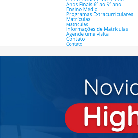
Anos Finais 6º ao 9º ano
Ensino Médio
Programas Extracurriculares
Matrículas
Matrículas
Informações de Matrículas
Agende uma visita
Contato
Contato