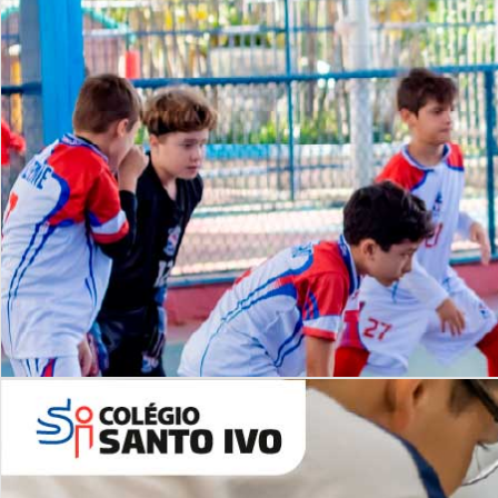
Lista de vídeos
NOSSO
CANAL
Desafios | Saiba mais