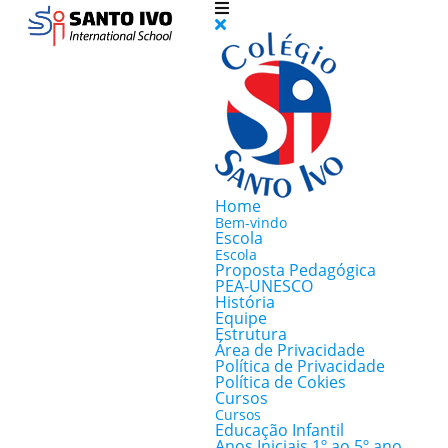
Home
Bem-vindo
Escola
Escola
Proposta Pedagógica
PEA-UNESCO
História
Equipe
Estrutura
Área de Privacidade
Política de Privacidade
Política de Cokies
Cursos
Cursos
Educação Infantil
Anos Iniciais 1º ao 5º ano