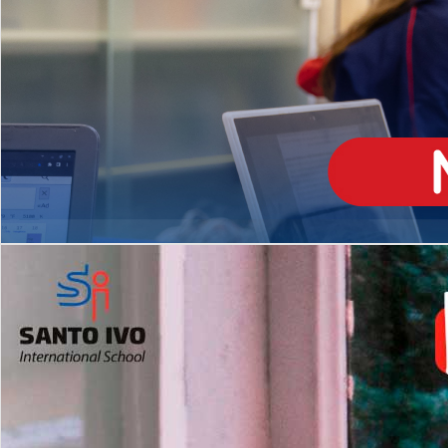
ENSINO
MÉDIO
Opção de H
igh School
Dupla Diplomação
Matrículas Abertas 2026
2º AO 5º ANO FUNDAMENTAL
I
nglês todos os dias
Programas Extracurricular
es