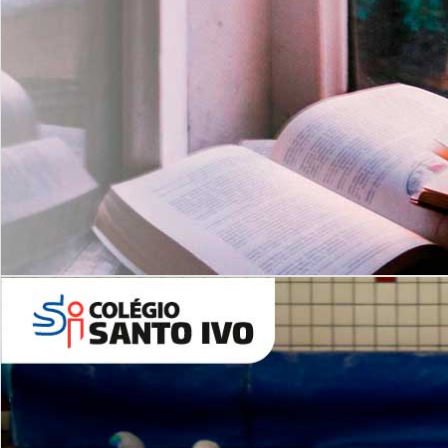
Com imersão Bilingue - Anos
Finais
6º AO 9º ANO FUNDAMENTAL
I
nglês: Turmas Reduzidas
(Proficiência)
Leituras Literárias
ALUNOS NOVOS
Entre em Contato
Agende uma Visita