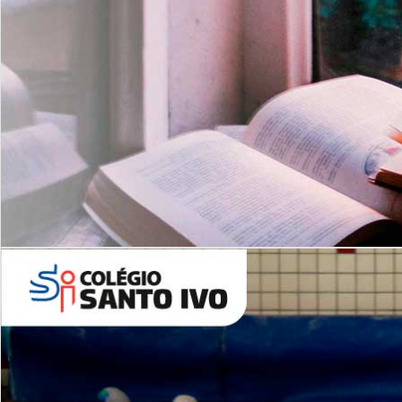
Com imersão Bilingue - Anos
Finais
6º AO 9º ANO FUNDAMENTAL
I
nglês: Turmas Reduzidas
(Proficiência)
Leituras Literárias
ALUNOS NOVOS
Entre em Contato
Agende uma Visita