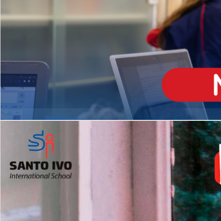
ENSINO
MÉDIO
Opção de H
igh School
Dupla Diplomação
Matrículas Abertas 2026
2º AO 5º ANO FUNDAMENTAL
I
nglês todos os dias
Programas Extracurricular
es