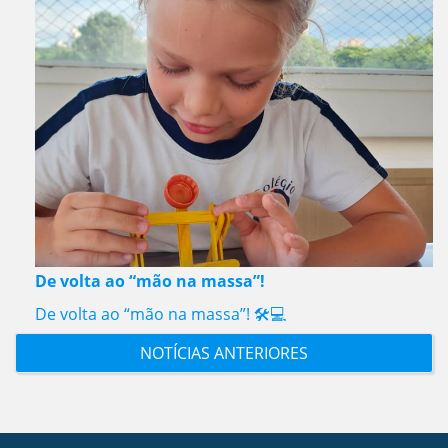
De volta ao “mão na massa”!
De volta ao “mão na massa”! 🛠️💻
NOTÍCIAS ANTERIORES