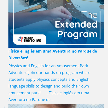
Física e Inglês em uma Aventura no Parque de
Diversões!
Physics and English for an Amusement Park
Adventure!Join our hands-on program where
students apply physics concepts and English
language skills to design and build their own
amusement park!……..Física e Inglês em uma
Aventura no Parque de...