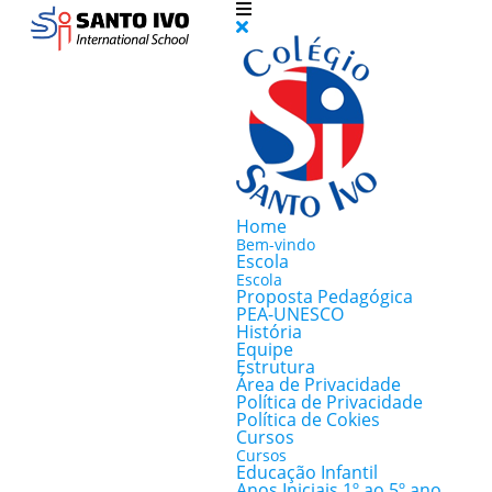
Home
Bem-vindo
Escola
Escola
Proposta Pedagógica
PEA-UNESCO
História
Equipe
Estrutura
Área de Privacidade
Política de Privacidade
Política de Cokies
Cursos
Cursos
Educação Infantil
Anos Iniciais 1º ao 5º ano