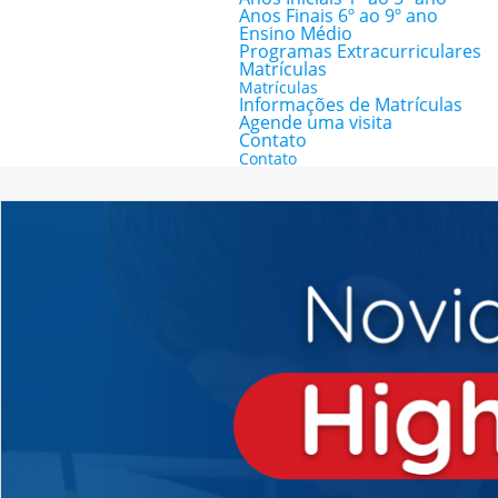
Anos Finais 6º ao 9º ano
Ensino Médio
Programas Extracurriculares
Matrículas
Matrículas
Informações de Matrículas
Agende uma visita
Contato
Contato