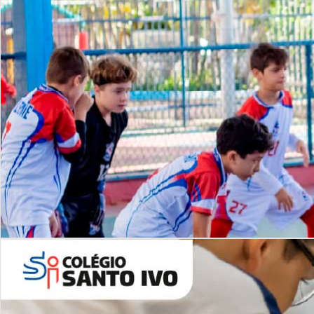
Lista de vídeos
NOSSO
CANAL
Desafios | Saiba mais