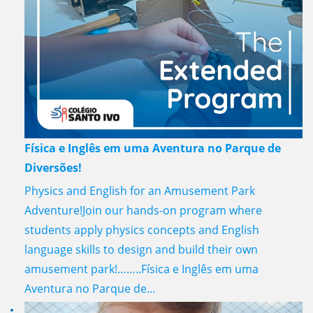
Física e Inglês em uma Aventura no Parque de
Diversões!
Physics and English for an Amusement Park
Adventure!Join our hands-on program where
students apply physics concepts and English
language skills to design and build their own
amusement park!……..Física e Inglês em uma
Aventura no Parque de...