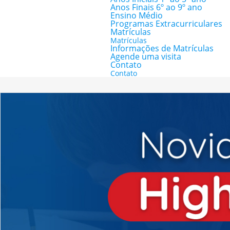
Anos Finais 6º ao 9º ano
Ensino Médio
Programas Extracurriculares
Matrículas
Matrículas
Informações de Matrículas
Agende uma visita
Contato
Contato