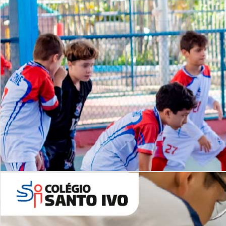
Lista de vídeos
NOSSO
CANAL
Desafios | Saiba mais