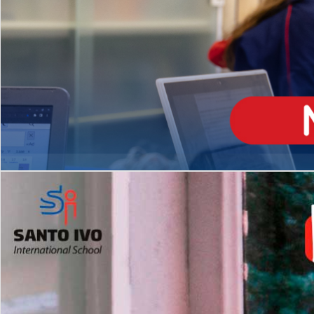
ENSINO
MÉDIO
Opção de H
igh School
Dupla Diplomação
Matrículas Abertas 2026
2º AO 5º ANO FUNDAMENTAL
I
nglês todos os dias
Programas Extracurricular
es