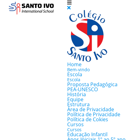
Home
Bem-vindo
Escola
Escola
Proposta Pedagógica
PEA-UNESCO
História
Equipe
Estrutura
Área de Privacidade
Política de Privacidade
Política de Cokies
Cursos
Cursos
Educação Infantil
Anos Iniciais 1º ao 5º ano