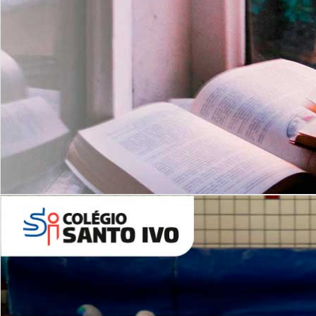
Com imersão Bilingue - Anos
Finais
6º AO 9º ANO FUNDAMENTAL
I
nglês: Turmas Reduzidas
(Proficiência)
Leituras Literárias
ALUNOS NOVOS
Entre em Contato
Agende uma Visita