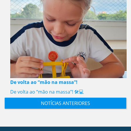
De volta ao “mão na massa”!
De volta ao “mão na massa”! 🛠️💻
NOTÍCIAS ANTERIORES