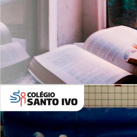
Com imersão Bilingue - Anos
Finais
6º AO 9º ANO FUNDAMENTAL
I
nglês: Turmas Reduzidas
(Proficiência)
Leituras Literárias
ALUNOS NOVOS
Entre em Contato
Agende uma Visita