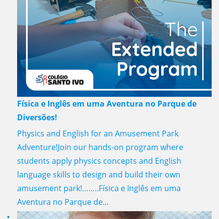
Física e Inglês em uma Aventura no Parque de
Diversões!
Physics and English for an Amusement Park
Adventure!Join our hands-on program where
students apply physics concepts and English
language skills to design and build their own
amusement park!……..Física e Inglês em uma
Aventura no Parque de...