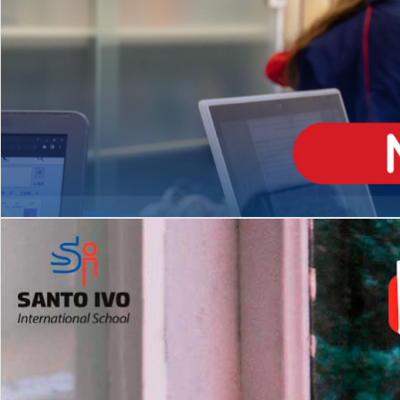
ENSINO
MÉDIO
Opção de H
igh School
Dupla Diplomação
Matrículas Abertas 2026
2º AO 5º ANO FUNDAMENTAL
I
nglês todos os dias
Programas Extracurricular
es