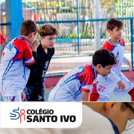
Lista de vídeos
NOSSO
CANAL
Desafios | Saiba mais