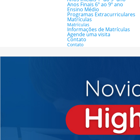
Anos Finais 6º ao 9º ano
Ensino Médio
Programas Extracurriculares
Matrículas
Matrículas
Informações de Matrículas
Agende uma visita
Contato
Contato