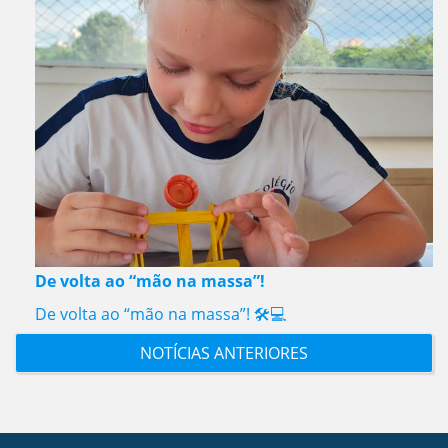
De volta ao “mão na massa”!
De volta ao “mão na massa”! 🛠️💻
NOTÍCIAS ANTERIORES