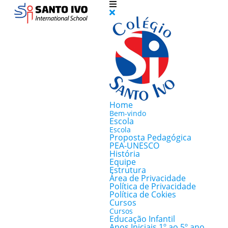
Home
Bem-vindo
Escola
Escola
Proposta Pedagógica
PEA-UNESCO
História
Equipe
Estrutura
Área de Privacidade
Política de Privacidade
Política de Cokies
Cursos
Cursos
Educação Infantil
Anos Iniciais 1º ao 5º ano