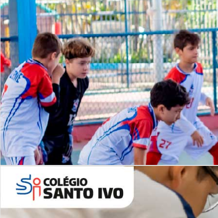
Lista de vídeos
NOSSO
CANAL
Desafios | Saiba mais