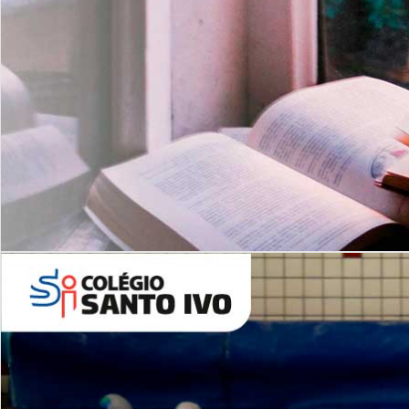
Com imersão Bilingue - Anos
Finais
6º AO 9º ANO FUNDAMENTAL
I
nglês: Turmas Reduzidas
(Proficiência)
Leituras Literárias
ALUNOS NOVOS
Entre em Contato
Agende uma Visita