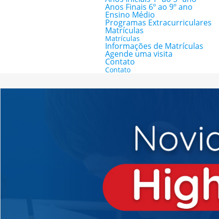
Anos Finais 6º ao 9º ano
Ensino Médio
Programas Extracurriculares
Matrículas
Matrículas
Informações de Matrículas
Agende uma visita
Contato
Contato