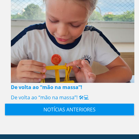
De volta ao “mão na massa”!
De volta ao “mão na massa”! 🛠️💻
NOTÍCIAS ANTERIORES