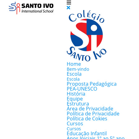
Home
Bem-vindo
Escola
Escola
Proposta Pedagógica
PEA-UNESCO
História
Equipe
Estrutura
Área de Privacidade
Política de Privacidade
Política de Cokies
Cursos
Cursos
Educação Infantil
Anos Iniciais 1º ao 5º ano