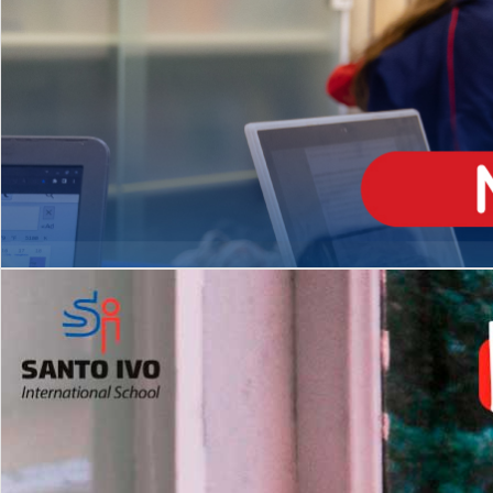
ENSINO
MÉDIO
Opção de H
igh School
Dupla Diplomação
Matrículas Abertas 2026
2º AO 5º ANO FUNDAMENTAL
I
nglês todos os dias
Programas Extracurricular
es