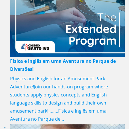
Física e Inglês em uma Aventura no Parque de
Diversões!
Physics and English for an Amusement Park
Adventure!Join our hands-on program where
students apply physics concepts and English
language skills to design and build their own
amusement park!……..Física e Inglês em uma
Aventura no Parque de...