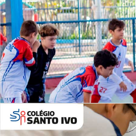
Lista de vídeos
NOSSO
CANAL
Desafios | Saiba mais