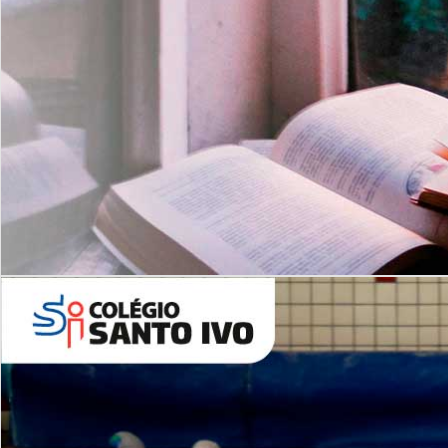
Com imersão Bilingue - Anos
Finais
6º AO 9º ANO FUNDAMENTAL
I
nglês: Turmas Reduzidas
(Proficiência)
Leituras Literárias
ALUNOS NOVOS
Entre em Contato
Agende uma Visita