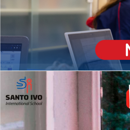
ENSINO
MÉDIO
Opção de H
igh School
Dupla Diplomação
Matrículas Abertas 2026
2º AO 5º ANO FUNDAMENTAL
I
nglês todos os dias
Programas Extracurricular
es