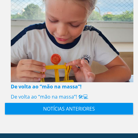
De volta ao “mão na massa”!
De volta ao “mão na massa”! 🛠️💻
NOTÍCIAS ANTERIORES