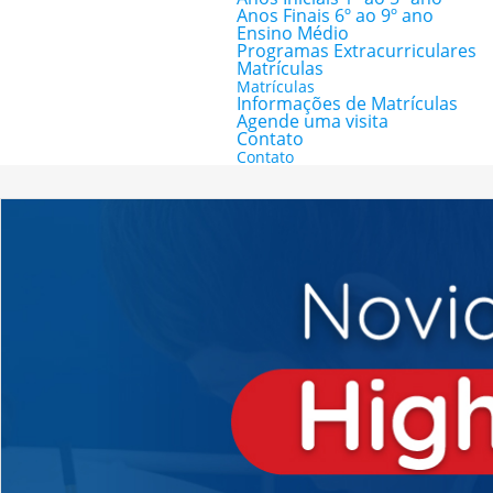
Anos Finais 6º ao 9º ano
Ensino Médio
Programas Extracurriculares
Matrículas
Matrículas
Informações de Matrículas
Agende uma visita
Contato
Contato