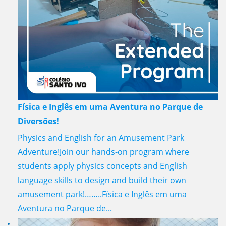
Física e Inglês em uma Aventura no Parque de
Diversões!
Physics and English for an Amusement Park
Adventure!Join our hands-on program where
students apply physics concepts and English
language skills to design and build their own
amusement park!……..Física e Inglês em uma
Aventura no Parque de...