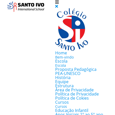
Home
Bem-vindo
Escola
Escola
Proposta Pedagógica
PEA-UNESCO
História
Equipe
Estrutura
Área de Privacidade
Política de Privacidade
Política de Cokies
Cursos
Cursos
Educação Infantil
Anos Iniciais 1º ao 5º ano