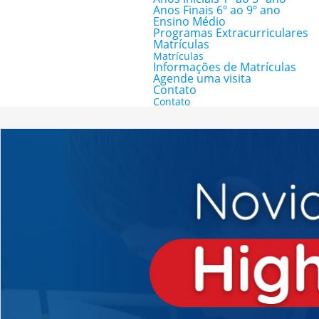
Anos Finais 6º ao 9º ano
Ensino Médio
Programas Extracurriculares
Matrículas
Matrículas
Informações de Matrículas
Agende uma visita
Contato
Contato