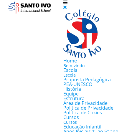
Home
Bem-vindo
Escola
Escola
Proposta Pedagógica
PEA-UNESCO
História
Equipe
Estrutura
Área de Privacidade
Política de Privacidade
Política de Cokies
Cursos
Cursos
Educação Infantil
Anos Iniciais 1º ao 5º ano