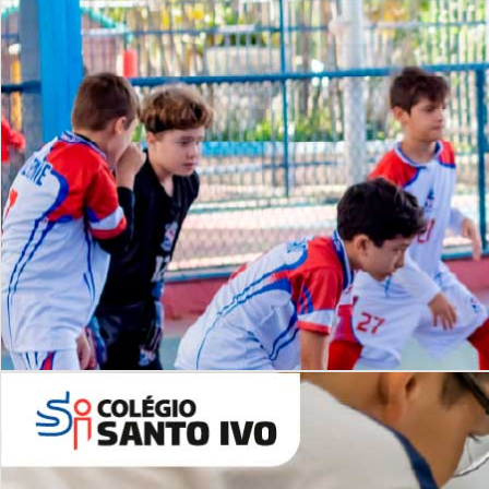
Lista de vídeos
NOSSO
CANAL
Desafios | Saiba mais