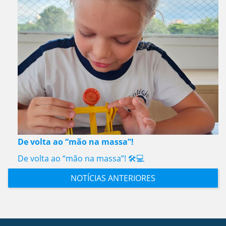
De volta ao “mão na massa”!
De volta ao “mão na massa”! 🛠️💻
NOTÍCIAS ANTERIORES