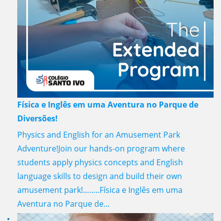
Física e Inglês em uma Aventura no Parque de
Diversões!
Physics and English for an Amusement Park
Adventure!Join our hands-on program where
students apply physics concepts and English
language skills to design and build their own
amusement park!……..Física e Inglês em uma
Aventura no Parque de...