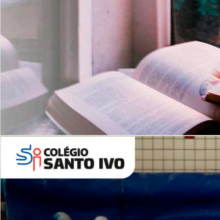
Com imersão Bilingue - Anos
Finais
6º AO 9º ANO FUNDAMENTAL
I
nglês: Turmas Reduzidas
(Proficiência)
Leituras Literárias
ALUNOS NOVOS
Entre em Contato
Agende uma Visita