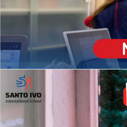
ENSINO
MÉDIO
Opção de H
igh School
Dupla Diplomação
Matrículas Abertas 2026
2º AO 5º ANO FUNDAMENTAL
I
nglês todos os dias
Programas Extracurricular
es