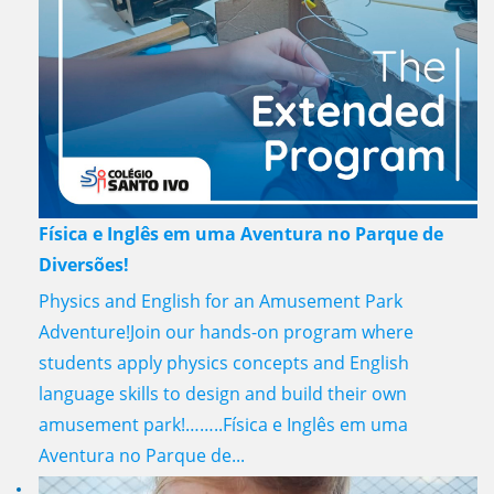
Física e Inglês em uma Aventura no Parque de
Diversões!
Physics and English for an Amusement Park
Adventure!Join our hands-on program where
students apply physics concepts and English
language skills to design and build their own
amusement park!……..Física e Inglês em uma
Aventura no Parque de...