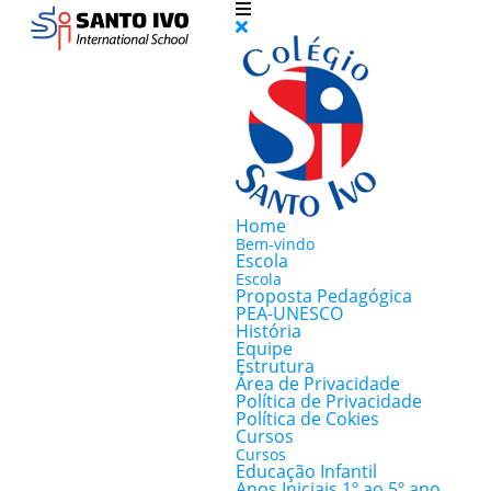
Home
Bem-vindo
Escola
Escola
Proposta Pedagógica
PEA-UNESCO
História
Equipe
Estrutura
Área de Privacidade
Política de Privacidade
Política de Cokies
Cursos
Cursos
Educação Infantil
Anos Iniciais 1º ao 5º ano