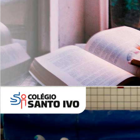
Com imersão Bilingue - Anos
Finais
6º AO 9º ANO FUNDAMENTAL
I
nglês: Turmas Reduzidas
(Proficiência)
Leituras Literárias
ALUNOS NOVOS
Entre em Contato
Agende uma Visita