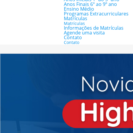
Anos Finais 6º ao 9º ano
Ensino Médio
Programas Extracurriculares
Matrículas
Matrículas
Informações de Matrículas
Agende uma visita
Contato
Contato