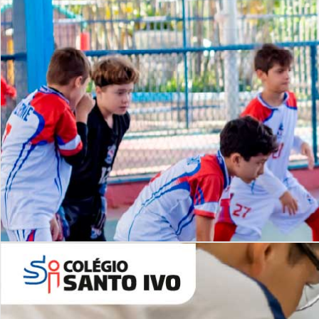
Lista de vídeos
NOSSO
CANAL
Desafios | Saiba mais