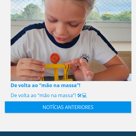
De volta ao “mão na massa”!
De volta ao “mão na massa”! 🛠️💻
NOTÍCIAS ANTERIORES