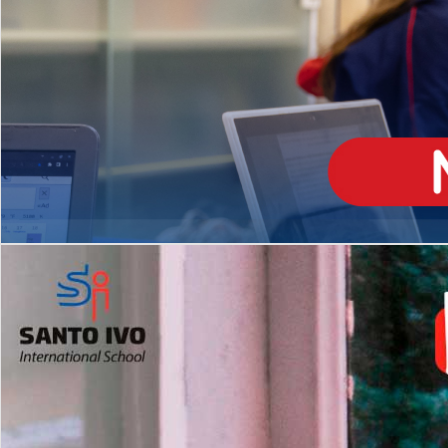
ENSINO
MÉDIO
Opção de H
igh School
Dupla Diplomação
Matrículas Abertas 2026
2º AO 5º ANO FUNDAMENTAL
I
nglês todos os dias
Programas Extracurricular
es