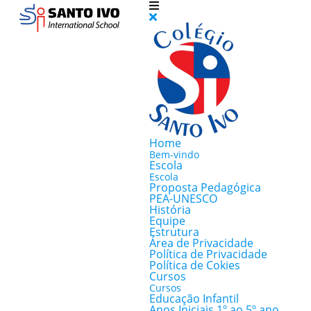
Home
Bem-vindo
Escola
Escola
Proposta Pedagógica
PEA-UNESCO
História
Equipe
Estrutura
Área de Privacidade
Política de Privacidade
Política de Cokies
Cursos
Cursos
Educação Infantil
Anos Iniciais 1º ao 5º ano