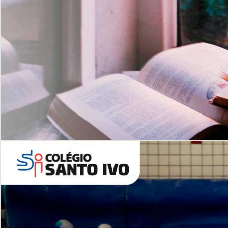
Com imersão Bilingue - Anos
Finais
6º AO 9º ANO FUNDAMENTAL
I
nglês: Turmas Reduzidas
(Proficiência)
Leituras Literárias
ALUNOS NOVOS
Entre em Contato
Agende uma Visita