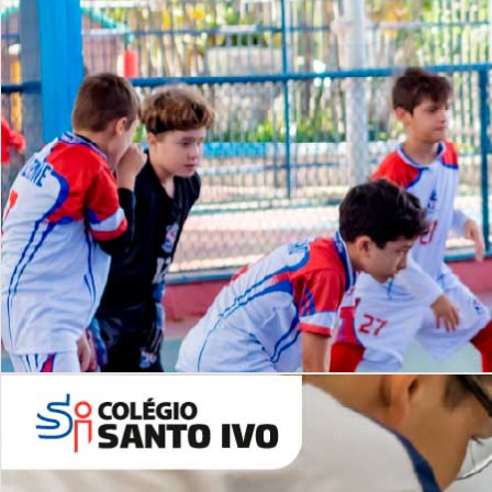
Lista de vídeos
NOSSO
CANAL
Desafios | Saiba mais