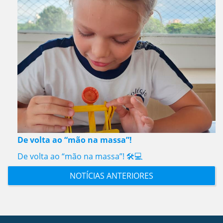
De volta ao “mão na massa”!
De volta ao “mão na massa”! 🛠️💻
NOTÍCIAS ANTERIORES