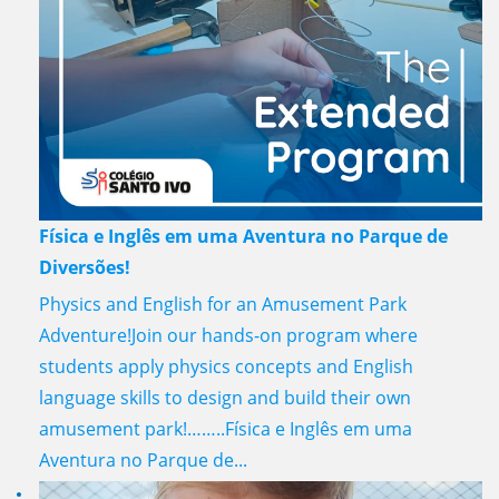
Física e Inglês em uma Aventura no Parque de
Diversões!
Physics and English for an Amusement Park
Adventure!Join our hands-on program where
students apply physics concepts and English
language skills to design and build their own
amusement park!……..Física e Inglês em uma
Aventura no Parque de...