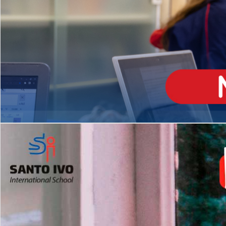
ENSINO
MÉDIO
Opção de H
igh School
Dupla Diplomação
Matrículas Abertas 2026
2º AO 5º ANO FUNDAMENTAL
I
nglês todos os dias
Programas Extracurricular
es