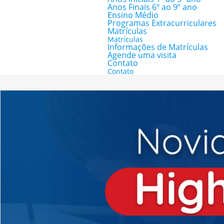
Anos Finais 6º ao 9º ano
Ensino Médio
Programas Extracurriculares
Matrículas
Matrículas
Informações de Matrículas
Agende uma visita
Contato
Contato