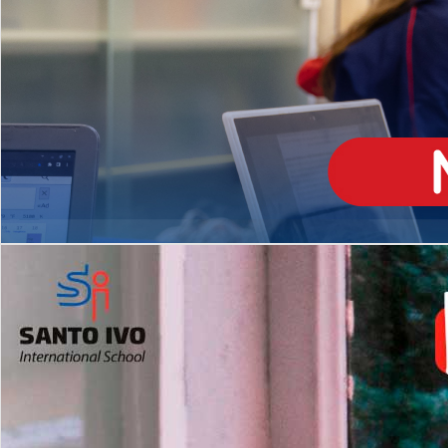
ENSINO
MÉDIO
Opção de H
igh School
Dupla Diplomação
Matrículas Abertas 2026
2º AO 5º ANO FUNDAMENTAL
I
nglês todos os dias
Programas Extracurricular
es