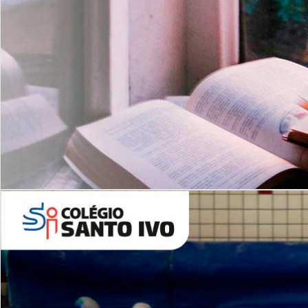
Com imersão Bilingue - Anos
Finais
6º AO 9º ANO FUNDAMENTAL
I
nglês: Turmas Reduzidas
(Proficiência)
Leituras Literárias
ALUNOS NOVOS
Entre em Contato
Agende uma Visita