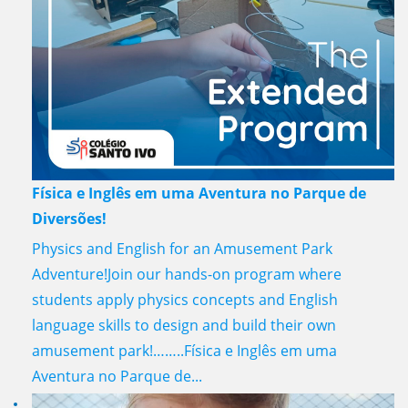
Física e Inglês em uma Aventura no Parque de
Diversões!
Physics and English for an Amusement Park
Adventure!Join our hands-on program where
students apply physics concepts and English
language skills to design and build their own
amusement park!……..Física e Inglês em uma
Aventura no Parque de...