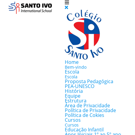
Home
Bem-vindo
Escola
Escola
Proposta Pedagógica
PEA-UNESCO
História
Equipe
Estrutura
Área de Privacidade
Política de Privacidade
Política de Cokies
Cursos
Cursos
Educação Infantil
Anos Iniciais 1º ao 5º ano