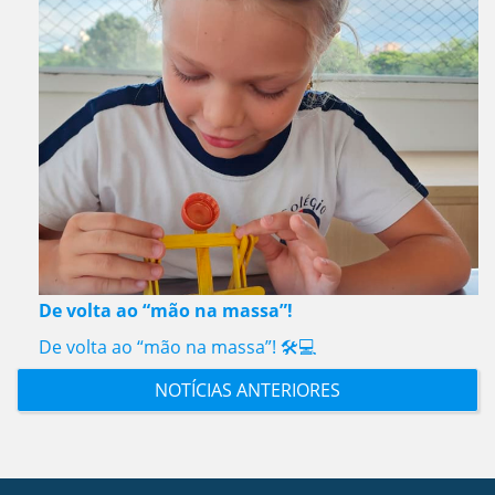
De volta ao “mão na massa”!
De volta ao “mão na massa”! 🛠️💻
NOTÍCIAS ANTERIORES