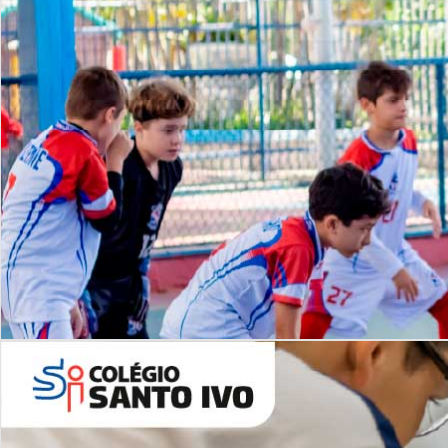
Lista de vídeos
NOSSO
CANAL
Desafios | Saiba mais