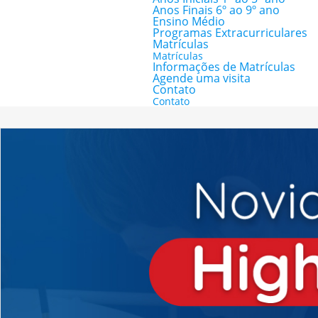
Anos Finais 6º ao 9º ano
Ensino Médio
Programas Extracurriculares
Matrículas
Matrículas
Informações de Matrículas
Agende uma visita
Contato
Contato