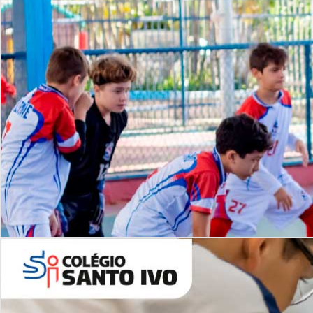
Lista de vídeos
NOSSO
CANAL
Desafios | Saiba mais