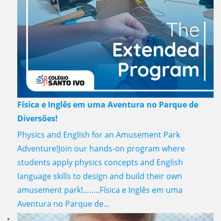
Física e Inglês em uma Aventura no Parque de
Diversões!
Physics and English for an Amusement Park
Adventure!Join our hands-on program where
students apply physics concepts and English
language skills to design and build their own
amusement park!……..Física e Inglês em uma
Aventura no Parque de...