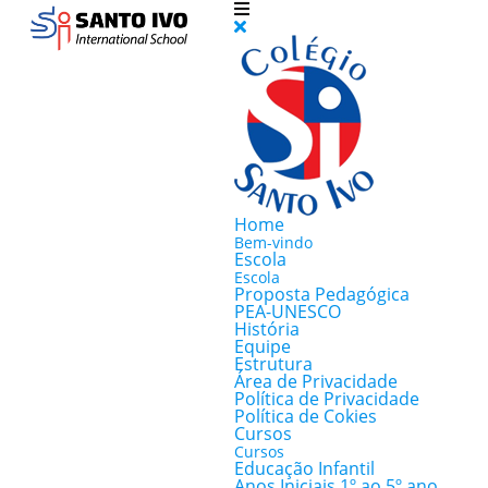
Home
Bem-vindo
Escola
Escola
Proposta Pedagógica
PEA-UNESCO
História
Equipe
Estrutura
Área de Privacidade
Política de Privacidade
Política de Cokies
Cursos
Cursos
Educação Infantil
Anos Iniciais 1º ao 5º ano