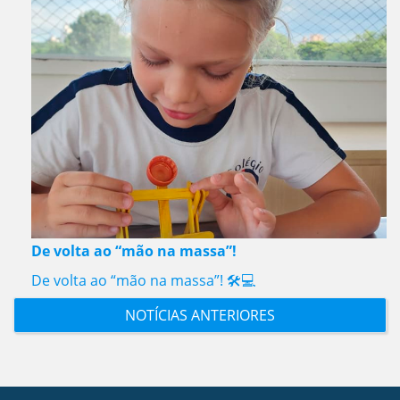
De volta ao “mão na massa”!
De volta ao “mão na massa”! 🛠️💻
NOTÍCIAS ANTERIORES