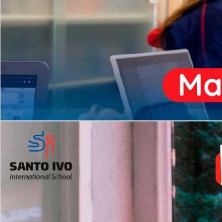
ENSINO
MÉDIO
Opção de H
igh School
Dupla Diplomação
Matrículas Abertas 2026
2º AO 5º ANO FUNDAMENTAL
I
nglês todos os dias
Programas Extracurricular
es