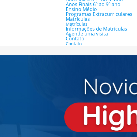
Anos Finais 6º ao 9º ano
Ensino Médio
Programas Extracurriculares
Matrículas
Matrículas
Informações de Matrículas
Agende uma visita
Contato
Contato