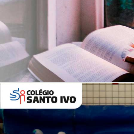
Com imersão Bilingue - Anos
Finais
6º AO 9º ANO FUNDAMENTAL
I
nglês: Turmas Reduzidas
(Proficiência)
Leituras Literárias
ALUNOS NOVOS
Entre em Contato
Agende uma Visita