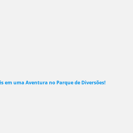
glês em uma Aventura no Parque de Diversões!