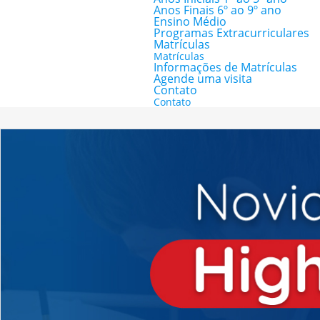
Anos Finais 6º ao 9º ano
Ensino Médio
Programas Extracurriculares
Matrículas
Matrículas
Informações de Matrículas
Agende uma visita
Contato
Contato