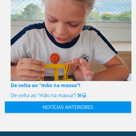
De volta ao “mão na massa”!
De volta ao “mão na massa”! 🛠️💻
NOTÍCIAS ANTERIORES