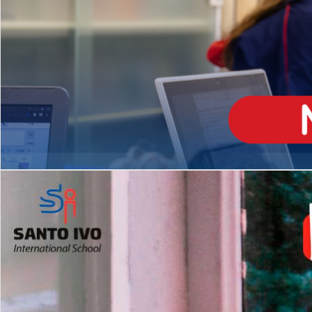
ENSINO
MÉDIO
Opção de H
igh School
Dupla Diplomação
Matrículas Abertas 2026
2º AO 5º ANO FUNDAMENTAL
I
nglês todos os dias
Programas Extracurricular
es