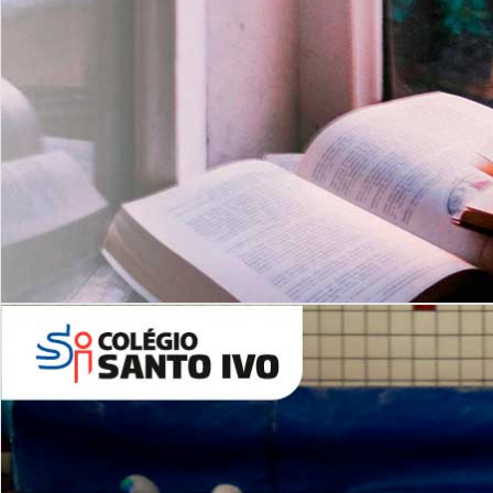
Com imersão Bilingue - Anos
Finais
6º AO 9º ANO FUNDAMENTAL
I
nglês: Turmas Reduzidas
(Proficiência)
Leituras Literárias
ALUNOS NOVOS
Entre em Contato
Agende uma Visita