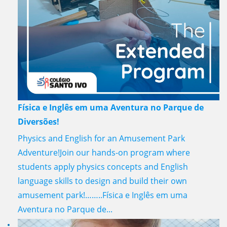
Física e Inglês em uma Aventura no Parque de
Diversões!
Physics and English for an Amusement Park
Adventure!Join our hands-on program where
students apply physics concepts and English
language skills to design and build their own
amusement park!……..Física e Inglês em uma
Aventura no Parque de...