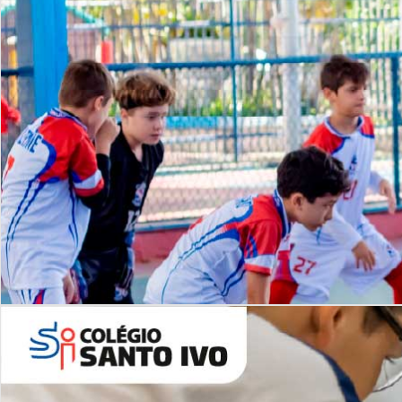
Lista de vídeos
NOSSO
CANAL
Desafios | Saiba mais