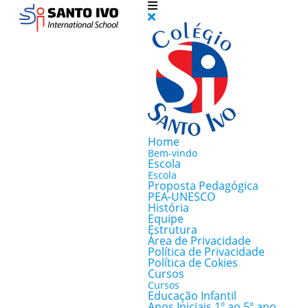
Home
Bem-vindo
Escola
Escola
Proposta Pedagógica
PEA-UNESCO
História
Equipe
Estrutura
Área de Privacidade
Política de Privacidade
Política de Cokies
Cursos
Cursos
Educação Infantil
Anos Iniciais 1º ao 5º ano