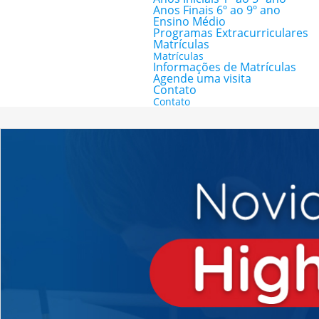
Anos Finais 6º ao 9º ano
Ensino Médio
Programas Extracurriculares
Matrículas
Matrículas
Informações de Matrículas
Agende uma visita
Contato
Contato