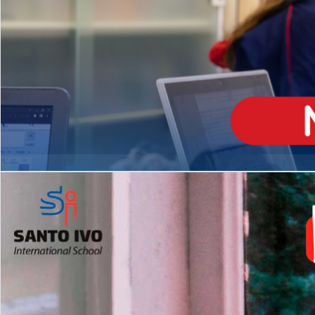
ENSINO
MÉDIO
Opção de H
igh School
Dupla Diplomação
Matrículas Abertas 2026
2º AO 5º ANO FUNDAMENTAL
I
nglês todos os dias
Programas Extracurricular
es