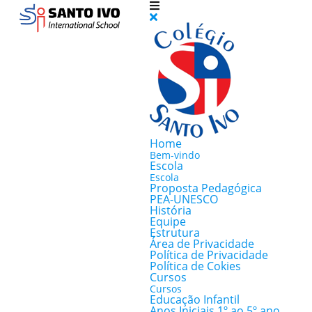
Home
Bem-vindo
Escola
Escola
Proposta Pedagógica
PEA-UNESCO
História
Equipe
Estrutura
Área de Privacidade
Política de Privacidade
Política de Cokies
Cursos
Cursos
Educação Infantil
Anos Iniciais 1º ao 5º ano