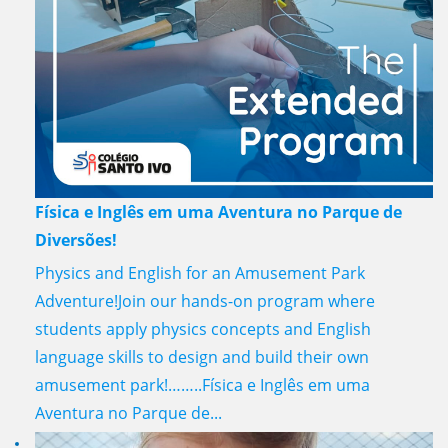
Física e Inglês em uma Aventura no Parque de
Diversões!
Physics and English for an Amusement Park
Adventure!Join our hands-on program where
students apply physics concepts and English
language skills to design and build their own
amusement park!……..Física e Inglês em uma
Aventura no Parque de...