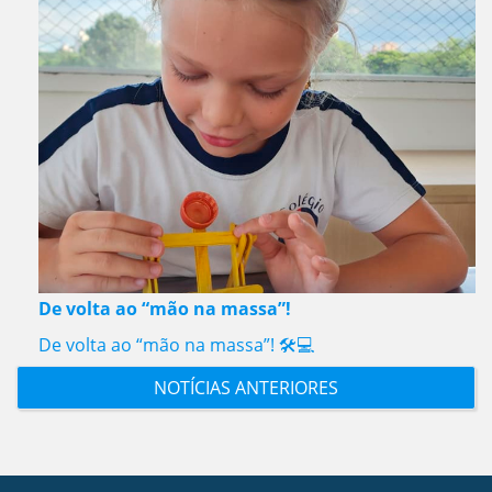
De volta ao “mão na massa”!
De volta ao “mão na massa”! 🛠️💻
NOTÍCIAS ANTERIORES