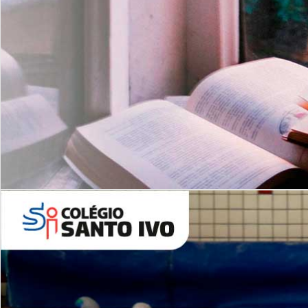
Com imersão Bilingue - Anos
Finais
6º AO 9º ANO FUNDAMENTAL
I
nglês: Turmas Reduzidas
(Proficiência)
Leituras Literárias
ALUNOS NOVOS
Entre em Contato
Agende uma Visita