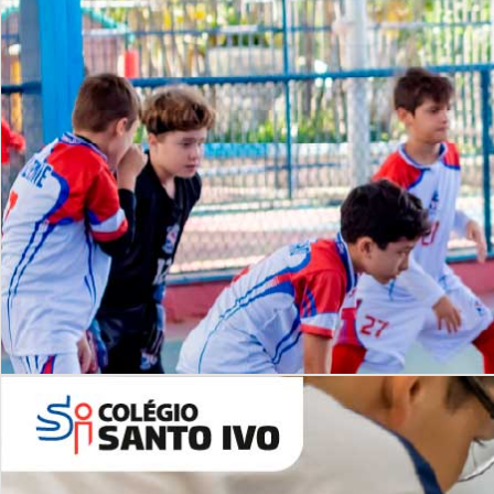
Lista de vídeos
NOSSO
CANAL
Desafios | Saiba mais