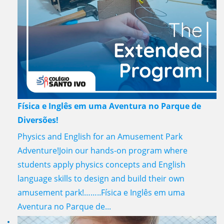
Física e Inglês em uma Aventura no Parque de
Diversões!
Physics and English for an Amusement Park
Adventure!Join our hands-on program where
students apply physics concepts and English
language skills to design and build their own
amusement park!……..Física e Inglês em uma
Aventura no Parque de...