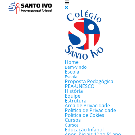
Home
Bem-vindo
Escola
Escola
Proposta Pedagógica
PEA-UNESCO
História
Equipe
Estrutura
Área de Privacidade
Política de Privacidade
Política de Cokies
Cursos
Cursos
Educação Infantil
Anos Iniciais 1º ao 5º ano