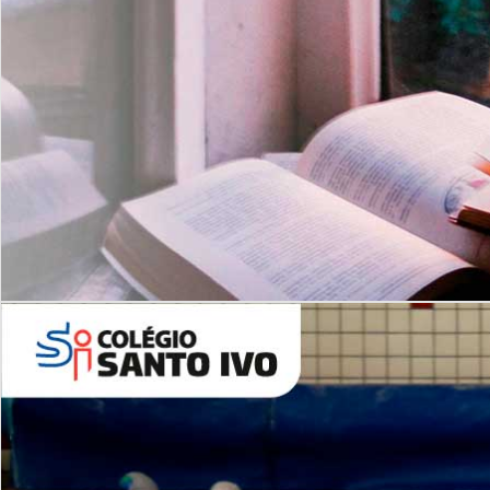
Com imersão Bilingue - Anos
Finais
6º AO 9º ANO FUNDAMENTAL
I
nglês: Turmas Reduzidas
(Proficiência)
Leituras Literárias
ALUNOS NOVOS
Entre em Contato
Agende uma Visita