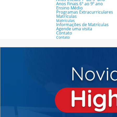
Anos Finais 6º ao 9º ano
Ensino Médio
Programas Extracurriculares
Matrículas
Matrículas
Informações de Matrículas
Agende uma visita
Contato
Contato