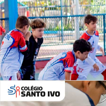
Lista de vídeos
NOSSO
CANAL
Desafios | Saiba mais