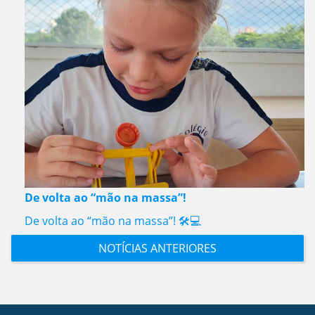
De volta ao “mão na massa”!
De volta ao “mão na massa”! 🛠️💻
NOTÍCIAS ANTERIORES