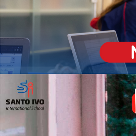
ENSINO
MÉDIO
Opção de H
igh School
Dupla Diplomação
Matrículas Abertas 2026
2º AO 5º ANO FUNDAMENTAL
I
nglês todos os dias
Programas Extracurricular
es