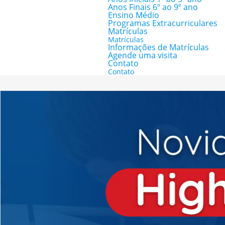
Anos Finais 6º ao 9º ano
Ensino Médio
Programas Extracurriculares
Matrículas
Matrículas
Informações de Matrículas
Agende uma visita
Contato
Contato