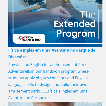
Física e Inglês em uma Aventura no Parque de
Diversões!
Physics and English for an Amusement Park
Adventure!Join our hands-on program where
students apply physics concepts and English
language skills to design and build their own
amusement park!……..Física e Inglês em uma
Aventura no Parque de...