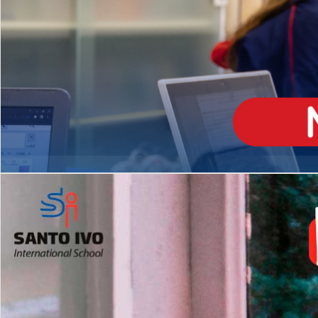
ENSINO
MÉDIO
Opção de H
igh School
Dupla Diplomação
Matrículas Abertas 2026
2º AO 5º ANO FUNDAMENTAL
I
nglês todos os dias
Programas Extracurricular
es