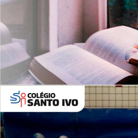
Com imersão Bilingue - Anos
Finais
6º AO 9º ANO FUNDAMENTAL
I
nglês: Turmas Reduzidas
(Proficiência)
Leituras Literárias
ALUNOS NOVOS
Entre em Contato
Agende uma Visita