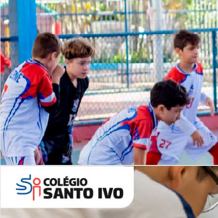
Lista de vídeos
NOSSO
CANAL
Desafios | Saiba mais