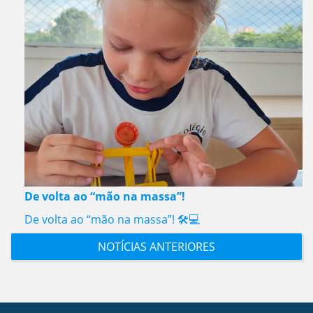
De volta ao “mão na massa”!
De volta ao “mão na massa”! 🛠️💻
NOTÍCIAS ANTERIORES