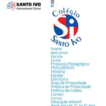
Home
Bem-vindo
Escola
Escola
Proposta Pedagógica
PEA-UNESCO
História
Equipe
Estrutura
Área de Privacidade
Política de Privacidade
Política de Cokies
Cursos
Cursos
Educação Infantil
Anos Iniciais 1º ao 5º ano