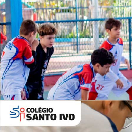
Lista de vídeos
NOSSO
CANAL
Desafios | Saiba mais