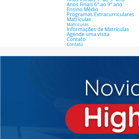
Anos Finais 6º ao 9º ano
Ensino Médio
Programas Extracurriculares
Matrículas
Matrículas
Informações de Matrículas
Agende uma visita
Contato
Contato