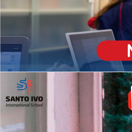
ENSINO
MÉDIO
Opção de H
igh School
Dupla Diplomação
Matrículas Abertas 2026
2º AO 5º ANO FUNDAMENTAL
I
nglês todos os dias
Programas Extracurricular
es