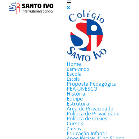
Home
Bem-vindo
Escola
Escola
Proposta Pedagógica
PEA-UNESCO
História
Equipe
Estrutura
Área de Privacidade
Política de Privacidade
Política de Cokies
Cursos
Cursos
Educação Infantil
Anos Iniciais 1º ao 5º ano