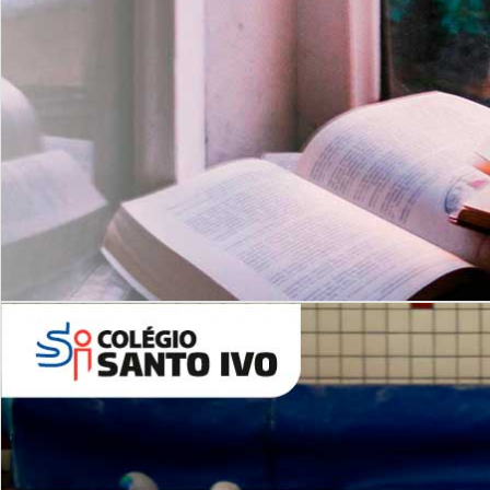
Com imersão Bilingue - Anos
Finais
6º AO 9º ANO FUNDAMENTAL
I
nglês: Turmas Reduzidas
(Proficiência)
Leituras Literárias
ALUNOS NOVOS
Entre em Contato
Agende uma Visita