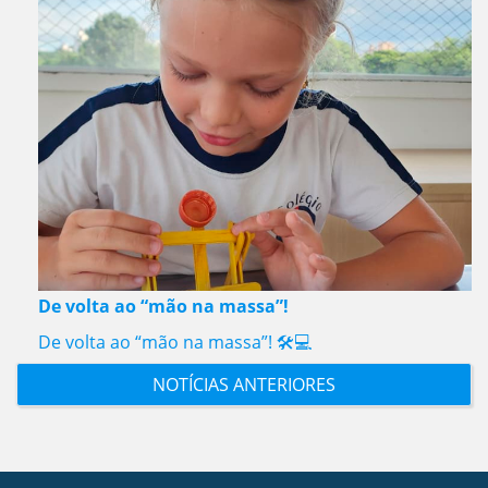
De volta ao “mão na massa”!
De volta ao “mão na massa”! 🛠️💻
NOTÍCIAS ANTERIORES