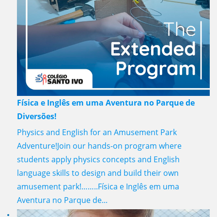
Física e Inglês em uma Aventura no Parque de
Diversões!
Physics and English for an Amusement Park
Adventure!Join our hands-on program where
students apply physics concepts and English
language skills to design and build their own
amusement park!……..Física e Inglês em uma
Aventura no Parque de...