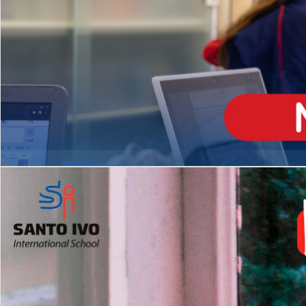
ENSINO
MÉDIO
Opção de H
igh School
Dupla Diplomação
Matrículas Abertas 2026
2º AO 5º ANO FUNDAMENTAL
I
nglês todos os dias
Programas Extracurricular
es