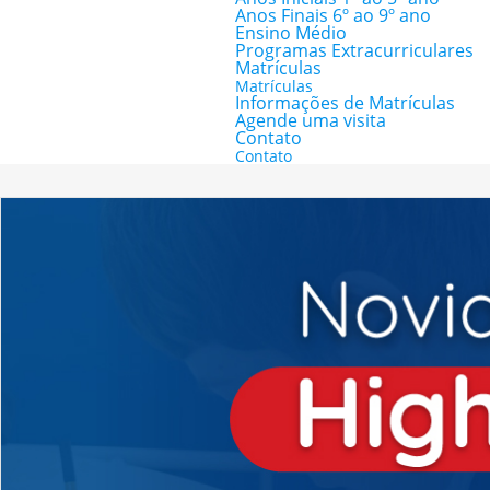
Anos Finais 6º ao 9º ano
Ensino Médio
Programas Extracurriculares
Matrículas
Matrículas
Informações de Matrículas
Agende uma visita
Contato
Contato