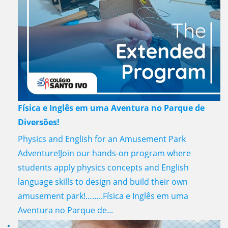
Física e Inglês em uma Aventura no Parque de
Diversões!
Physics and English for an Amusement Park
Adventure!Join our hands-on program where
students apply physics concepts and English
language skills to design and build their own
amusement park!……..Física e Inglês em uma
Aventura no Parque de...