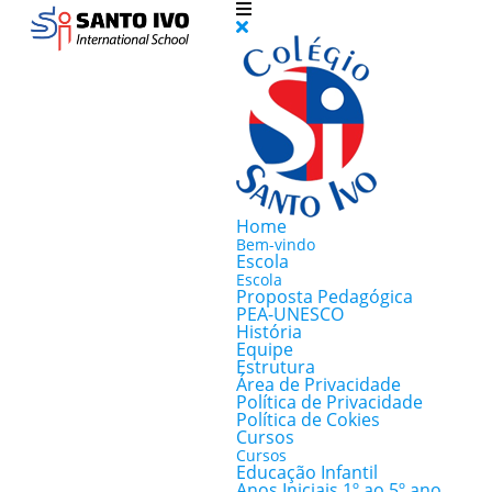
Home
Bem-vindo
Escola
Escola
Proposta Pedagógica
PEA-UNESCO
História
Equipe
Estrutura
Área de Privacidade
Política de Privacidade
Política de Cokies
Cursos
Cursos
Educação Infantil
Anos Iniciais 1º ao 5º ano