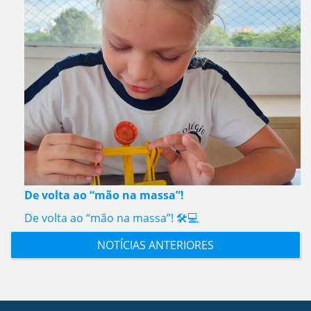
De volta ao “mão na massa”!
De volta ao “mão na massa”! 🛠️💻
NOTÍCIAS ANTERIORES