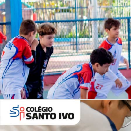
Lista de vídeos
NOSSO
CANAL
Desafios | Saiba mais