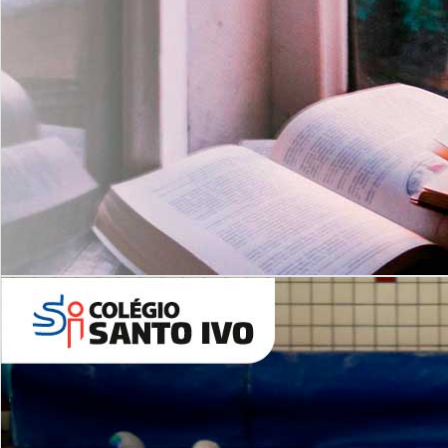
Com imersão Bilingue - Anos
Finais
6º AO 9º ANO FUNDAMENTAL
I
nglês: Turmas Reduzidas
(Proficiência)
Leituras Literárias
ALUNOS NOVOS
Entre em Contato
Agende uma Visita