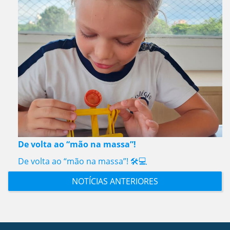
De volta ao “mão na massa”!
De volta ao “mão na massa”! 🛠️💻
NOTÍCIAS ANTERIORES