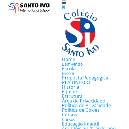
Home
Bem-vindo
Escola
Escola
Proposta Pedagógica
PEA-UNESCO
História
Equipe
Estrutura
Área de Privacidade
Política de Privacidade
Política de Cokies
Cursos
Cursos
Educação Infantil
Anos Iniciais 1º ao 5º ano