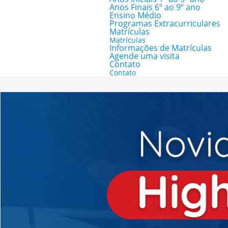
Anos Finais 6º ao 9º ano
Ensino Médio
Programas Extracurriculares
Matrículas
Matrículas
Informações de Matrículas
Agende uma visita
Contato
Contato