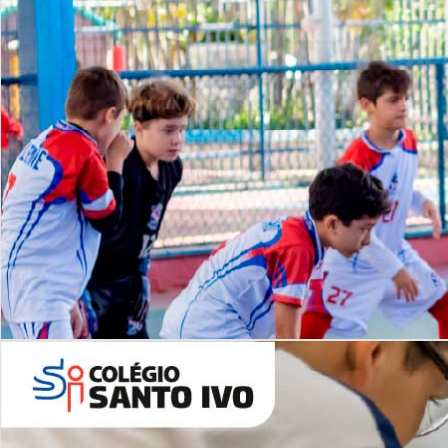
Lista de vídeos
NOSSO
CANAL
Desafios | Saiba mais