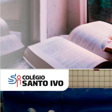
Com imersão Bilingue - Anos
Finais
6º AO 9º ANO FUNDAMENTAL
I
nglês: Turmas Reduzidas
(Proficiência)
Leituras Literárias
ALUNOS NOVOS
Entre em Contato
Agende uma Visita