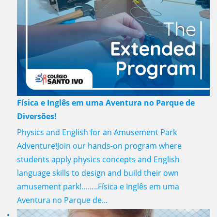
Física e Inglês em uma Aventura no Parque de
Diversões!
Physics and English for an Amusement Park
Adventure!Join our hands-on program where
students apply physics concepts and English
language skills to design and build their own
amusement park!……..Física e Inglês em uma
Aventura no Parque de...