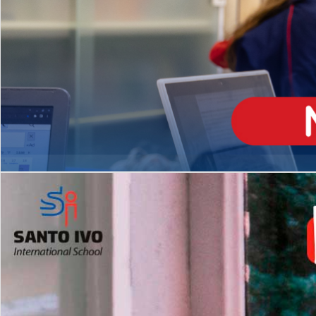
ENSINO
MÉDIO
Opção de H
igh School
Dupla Diplomação
Matrículas Abertas 2026
2º AO 5º ANO FUNDAMENTAL
I
nglês todos os dias
Programas Extracurricular
es