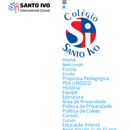
Home
Bem-vindo
Escola
Escola
Proposta Pedagógica
PEA-UNESCO
História
Equipe
Estrutura
Área de Privacidade
Política de Privacidade
Política de Cokies
Cursos
Cursos
Educação Infantil
Anos Iniciais 1º ao 5º ano