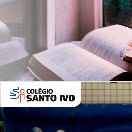
Com imersão Bilingue - Anos
Finais
6º AO 9º ANO FUNDAMENTAL
I
nglês: Turmas Reduzidas
(Proficiência)
Leituras Literárias
ALUNOS NOVOS
Entre em Contato
Agende uma Visita