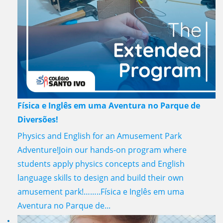
Física e Inglês em uma Aventura no Parque de
Diversões!
Physics and English for an Amusement Park
Adventure!Join our hands-on program where
students apply physics concepts and English
language skills to design and build their own
amusement park!……..Física e Inglês em uma
Aventura no Parque de...