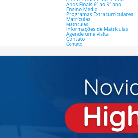
Anos Finais 6º ao 9º ano
Ensino Médio
Programas Extracurriculares
Matrículas
Matrículas
Informações de Matrículas
Agende uma visita
Contato
Contato