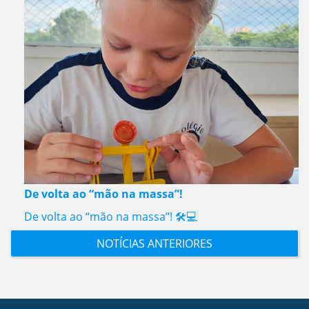
De volta ao “mão na massa”!
De volta ao “mão na massa”! 🛠️💻
NOTÍCIAS ANTERIORES