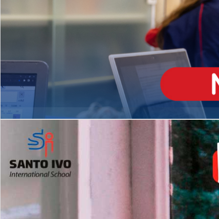
ENSINO
MÉDIO
Opção de H
igh School
Dupla Diplomação
Matrículas Abertas 2026
2º AO 5º ANO FUNDAMENTAL
I
nglês todos os dias
Programas Extracurricular
es