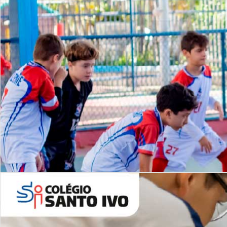
Lista de vídeos
NOSSO
CANAL
Desafios | Saiba mais