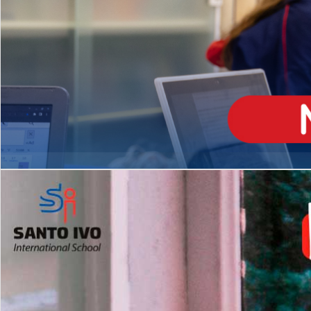
ENSINO
MÉDIO
Opção de H
igh School
Dupla Diplomação
Matrículas Abertas 2026
2º AO 5º ANO FUNDAMENTAL
I
nglês todos os dias
Programas Extracurricular
es