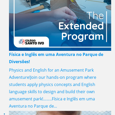
Física e Inglês em uma Aventura no Parque de
Diversões!
Physics and English for an Amusement Park
Adventure!Join our hands-on program where
students apply physics concepts and English
language skills to design and build their own
amusement park!……..Física e Inglês em uma
Aventura no Parque de...