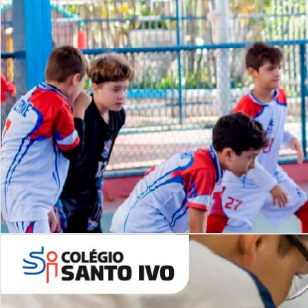
Lista de vídeos
NOSSO
CANAL
Desafios | Saiba mais