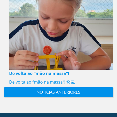
De volta ao “mão na massa”!
De volta ao “mão na massa”! 🛠️💻
NOTÍCIAS ANTERIORES