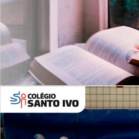
Com imersão Bilingue - Anos
Finais
6º AO 9º ANO FUNDAMENTAL
I
nglês: Turmas Reduzidas
(Proficiência)
Leituras Literárias
ALUNOS NOVOS
Entre em Contato
Agende uma Visita