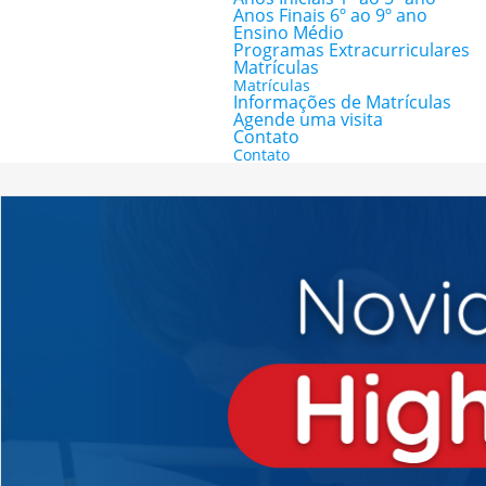
Anos Finais 6º ao 9º ano
Ensino Médio
Programas Extracurriculares
Matrículas
Matrículas
Informações de Matrículas
Agende uma visita
Contato
Contato