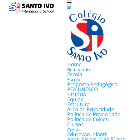
Home
Bem-vindo
Escola
Escola
Proposta Pedagógica
PEA-UNESCO
História
Equipe
Estrutura
Área de Privacidade
Política de Privacidade
Política de Cokies
Cursos
Cursos
Educação Infantil
Anos Iniciais 1º ao 5º ano