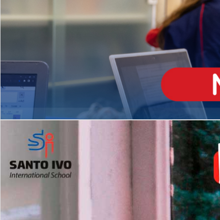
ENSINO
MÉDIO
Opção de H
igh School
Dupla Diplomação
Matrículas Abertas 2026
2º AO 5º ANO FUNDAMENTAL
I
nglês todos os dias
Programas Extracurricular
es