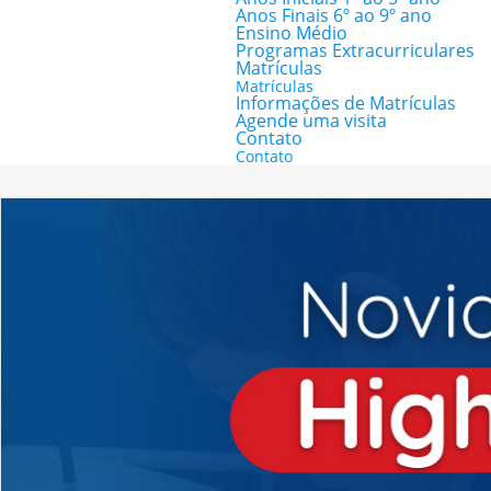
Anos Finais 6º ao 9º ano
Ensino Médio
Programas Extracurriculares
Matrículas
Matrículas
Informações de Matrículas
Agende uma visita
Contato
Contato