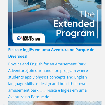
Física e Inglês em uma Aventura no Parque de
Diversões!
Physics and English for an Amusement Park
Adventure!Join our hands-on program where
students apply physics concepts and English
language skills to design and build their own
amusement park!……..Física e Inglês em uma
Aventura no Parque de...