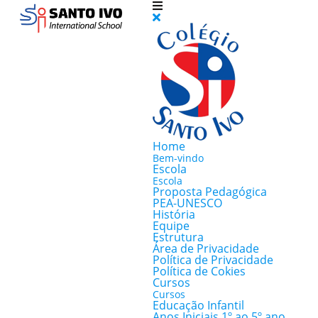
Home
Bem-vindo
Escola
Escola
Proposta Pedagógica
PEA-UNESCO
História
Equipe
Estrutura
Área de Privacidade
Política de Privacidade
Política de Cokies
Cursos
Cursos
Educação Infantil
Anos Iniciais 1º ao 5º ano