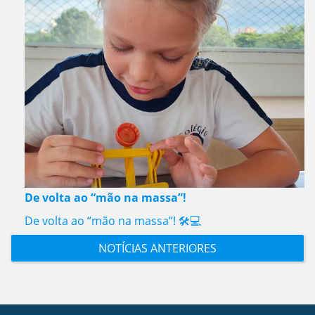
De volta ao “mão na massa”!
De volta ao “mão na massa”! 🛠️💻
NOTÍCIAS ANTERIORES