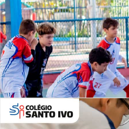
Lista de vídeos
NOSSO
CANAL
Desafios | Saiba mais