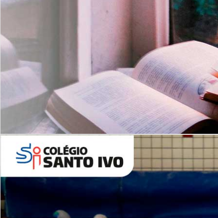
Com imersão Bilingue - Anos
Finais
6º AO 9º ANO FUNDAMENTAL
I
nglês: Turmas Reduzidas
(Proficiência)
Leituras Literárias
ALUNOS NOVOS
Entre em Contato
Agende uma Visita