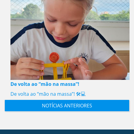
De volta ao “mão na massa”!
De volta ao “mão na massa”! 🛠️💻
NOTÍCIAS ANTERIORES