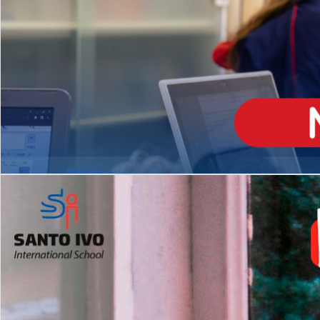
ENSINO
MÉDIO
Opção de H
igh School
Dupla Diplomação
Matrículas Abertas 2026
2º AO 5º ANO FUNDAMENTAL
I
nglês todos os dias
Programas Extracurricular
es