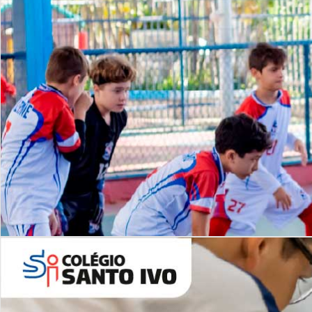
Lista de vídeos
NOSSO
CANAL
Desafios | Saiba mais