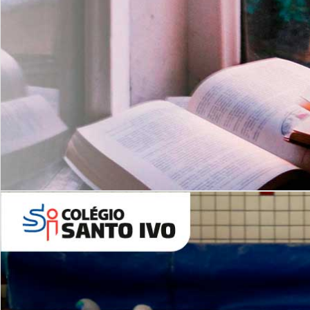
Com imersão Bilingue - Anos
Finais
6º AO 9º ANO FUNDAMENTAL
I
nglês: Turmas Reduzidas
(Proficiência)
Leituras Literárias
ALUNOS NOVOS
Entre em Contato
Agende uma Visita