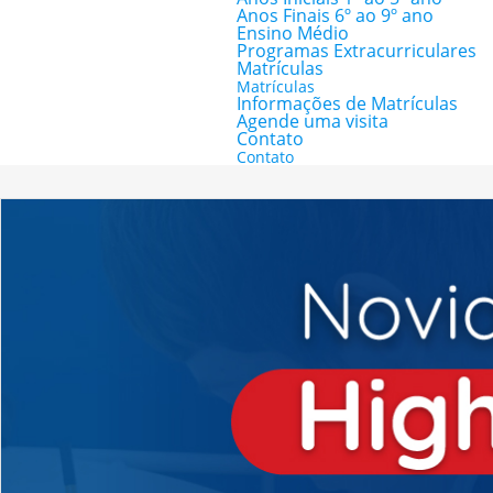
Anos Finais 6º ao 9º ano
Ensino Médio
Programas Extracurriculares
Matrículas
Matrículas
Informações de Matrículas
Agende uma visita
Contato
Contato