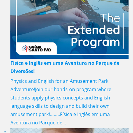
Física e Inglês em uma Aventura no Parque de
Diversões!
Physics and English for an Amusement Park
Adventure!Join our hands-on program where
students apply physics concepts and English
language skills to design and build their own
amusement park!……..Física e Inglês em uma
Aventura no Parque de...