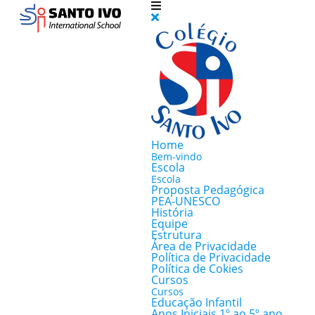
Home
Bem-vindo
Escola
Escola
Proposta Pedagógica
PEA-UNESCO
História
Equipe
Estrutura
Área de Privacidade
Política de Privacidade
Política de Cokies
Cursos
Cursos
Educação Infantil
Anos Iniciais 1º ao 5º ano