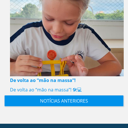
De volta ao “mão na massa”!
De volta ao “mão na massa”! 🛠️💻
NOTÍCIAS ANTERIORES