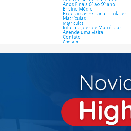
Anos Finais 6º ao 9º ano
Ensino Médio
Programas Extracurriculares
Matrículas
Matrículas
Informações de Matrículas
Agende uma visita
Contato
Contato