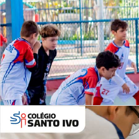
Lista de vídeos
NOSSO
CANAL
Desafios | Saiba mais