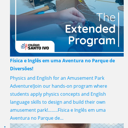
Física e Inglês em uma Aventura no Parque de
Diversões!
Physics and English for an Amusement Park
Adventure!Join our hands-on program where
students apply physics concepts and English
language skills to design and build their own
amusement park!……..Física e Inglês em uma
Aventura no Parque de...