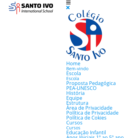
Home
Bem-vindo
Escola
Escola
Proposta Pedagógica
PEA-UNESCO
História
Equipe
Estrutura
Área de Privacidade
Política de Privacidade
Política de Cokies
Cursos
Cursos
Educação Infantil
Anos Iniciais 1º ao 5º ano