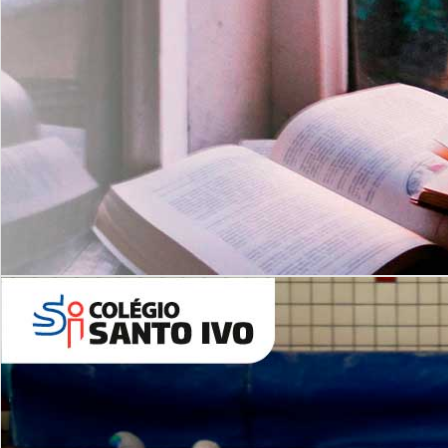
Com imersão Bilingue - Anos
Finais
6º AO 9º ANO FUNDAMENTAL
I
nglês: Turmas Reduzidas
(Proficiência)
Leituras Literárias
ALUNOS NOVOS
Entre em Contato
Agende uma Visita