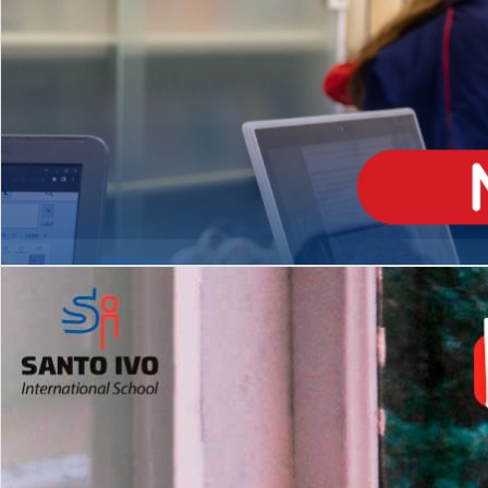
ENSINO
MÉDIO
Opção de H
igh School
Dupla Diplomação
Matrículas Abertas 2026
2º AO 5º ANO FUNDAMENTAL
I
nglês todos os dias
Programas Extracurricular
es