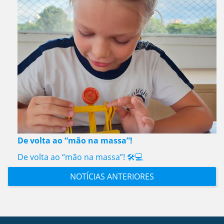
De volta ao “mão na massa”!
De volta ao “mão na massa”! 🛠️💻
NOTÍCIAS ANTERIORES