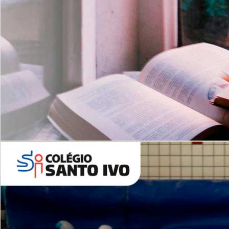
Com imersão Bilingue - Anos
Finais
6º AO 9º ANO FUNDAMENTAL
I
nglês: Turmas Reduzidas
(Proficiência)
Leituras Literárias
ALUNOS NOVOS
Entre em Contato
Agende uma Visita