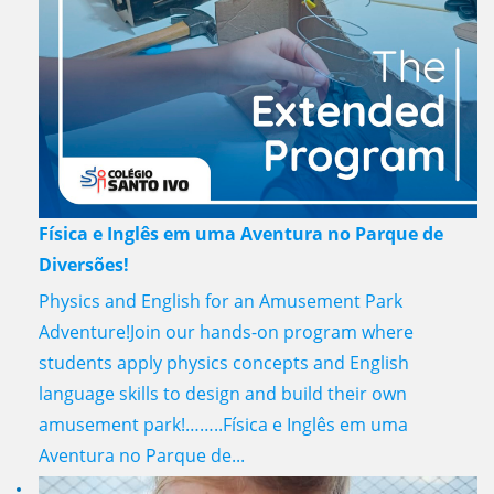
Física e Inglês em uma Aventura no Parque de
Diversões!
Physics and English for an Amusement Park
Adventure!Join our hands-on program where
students apply physics concepts and English
language skills to design and build their own
amusement park!……..Física e Inglês em uma
Aventura no Parque de...