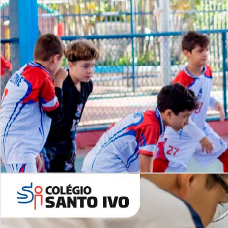
Lista de vídeos
NOSSO
CANAL
Desafios | Saiba mais