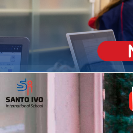
ENSINO
MÉDIO
Opção de H
igh School
Dupla Diplomação
Matrículas Abertas 2026
2º AO 5º ANO FUNDAMENTAL
I
nglês todos os dias
Programas Extracurricular
es