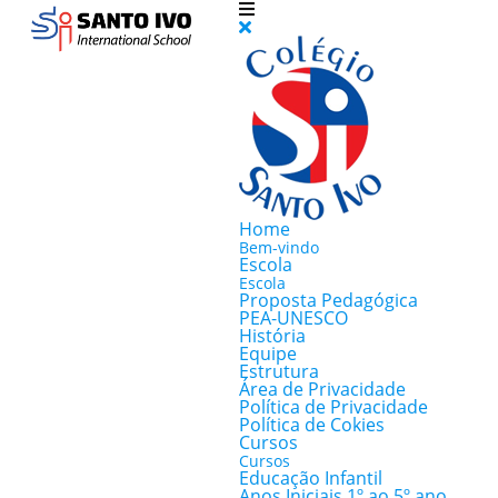
Home
Bem-vindo
Escola
Escola
Proposta Pedagógica
PEA-UNESCO
História
Equipe
Estrutura
Área de Privacidade
Política de Privacidade
Política de Cokies
Cursos
Cursos
Educação Infantil
Anos Iniciais 1º ao 5º ano