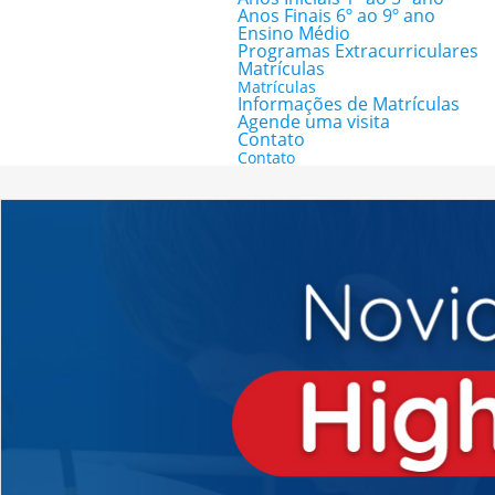
Anos Finais 6º ao 9º ano
Ensino Médio
Programas Extracurriculares
Matrículas
Matrículas
Informações de Matrículas
Agende uma visita
Contato
Contato