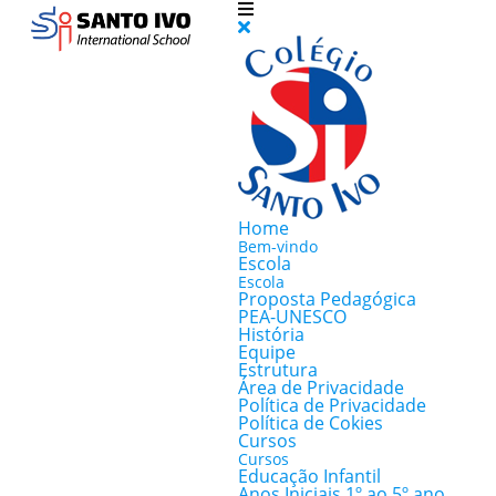
Home
Bem-vindo
Escola
Escola
Proposta Pedagógica
PEA-UNESCO
História
Equipe
Estrutura
Área de Privacidade
Política de Privacidade
Política de Cokies
Cursos
Cursos
Educação Infantil
Anos Iniciais 1º ao 5º ano