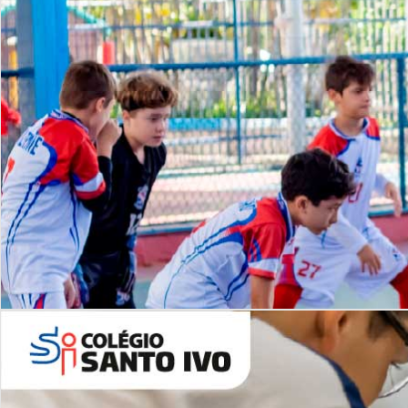
Lista de vídeos
NOSSO
CANAL
Desafios | Saiba mais