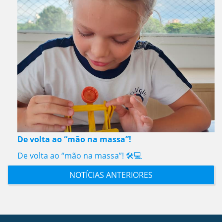
De volta ao “mão na massa”!
De volta ao “mão na massa”! 🛠️💻
NOTÍCIAS ANTERIORES