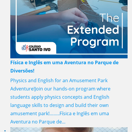
Física e Inglês em uma Aventura no Parque de
Diversões!
Physics and English for an Amusement Park
Adventure!Join our hands-on program where
students apply physics concepts and English
language skills to design and build their own
amusement park!……..Física e Inglês em uma
Aventura no Parque de...