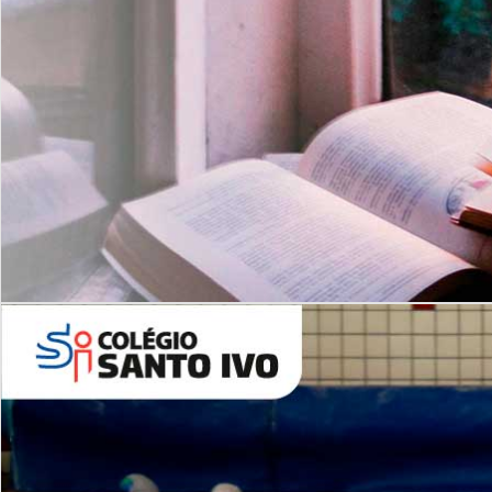
Com imersão Bilingue - Anos
Finais
6º AO 9º ANO FUNDAMENTAL
I
nglês: Turmas Reduzidas
(Proficiência)
Leituras Literárias
ALUNOS NOVOS
Entre em Contato
Agende uma Visita