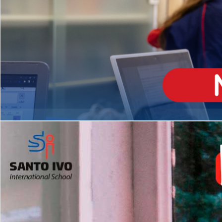
ENSINO
MÉDIO
Opção de H
igh School
Dupla Diplomação
Matrículas Abertas 2026
2º AO 5º ANO FUNDAMENTAL
I
nglês todos os dias
Programas Extracurricular
es