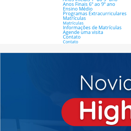
Anos Finais 6º ao 9º ano
Ensino Médio
Programas Extracurriculares
Matrículas
Matrículas
Informações de Matrículas
Agende uma visita
Contato
Contato