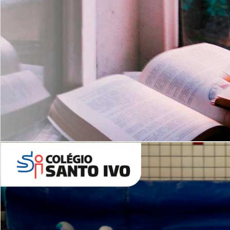
Com imersão Bilingue - Anos
Finais
6º AO 9º ANO FUNDAMENTAL
I
nglês: Turmas Reduzidas
(Proficiência)
Leituras Literárias
ALUNOS NOVOS
Entre em Contato
Agende uma Visita