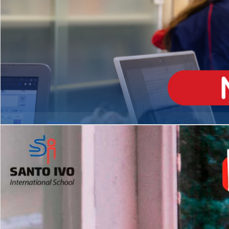
ENSINO
MÉDIO
Opção de H
igh School
Dupla Diplomação
Matrículas Abertas 2026
2º AO 5º ANO FUNDAMENTAL
I
nglês todos os dias
Programas Extracurricular
es