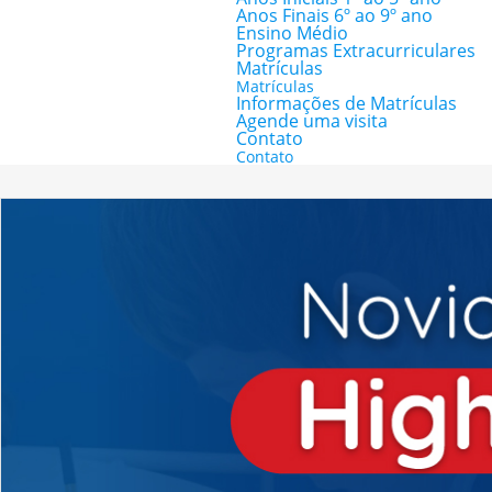
Anos Finais 6º ao 9º ano
Ensino Médio
Programas Extracurriculares
Matrículas
Matrículas
Informações de Matrículas
Agende uma visita
Contato
Contato