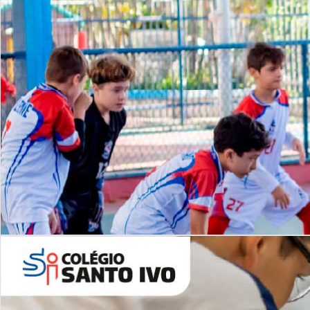
Lista de vídeos
NOSSO
CANAL
Desafios | Saiba mais