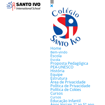
Home
Bem-vindo
Escola
Escola
Proposta Pedagógica
PEA-UNESCO
História
Equipe
Estrutura
Área de Privacidade
Política de Privacidade
Política de Cokies
Cursos
Cursos
Educação Infantil
Anos Iniciais 1º ao 5º ano