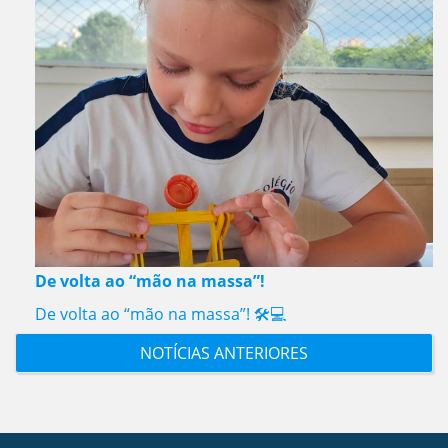
De volta ao “mão na massa”!
De volta ao “mão na massa”! 🛠️💻
NOTÍCIAS ANTERIORES