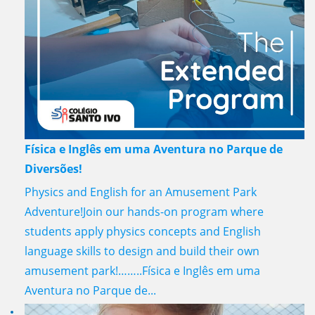
Física e Inglês em uma Aventura no Parque de
Diversões!
Physics and English for an Amusement Park
Adventure!Join our hands-on program where
students apply physics concepts and English
language skills to design and build their own
amusement park!……..Física e Inglês em uma
Aventura no Parque de...