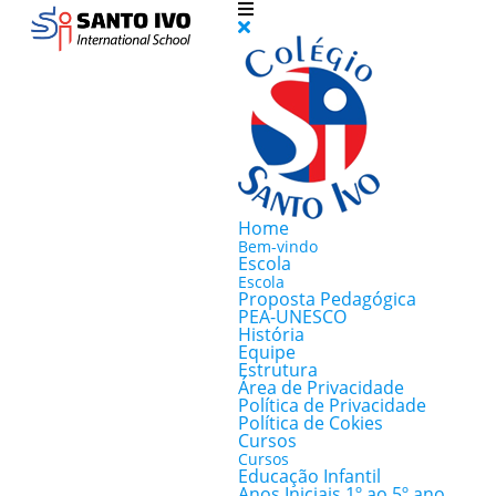
Home
Bem-vindo
Escola
Escola
Proposta Pedagógica
PEA-UNESCO
História
Equipe
Estrutura
Área de Privacidade
Política de Privacidade
Política de Cokies
Cursos
Cursos
Educação Infantil
Anos Iniciais 1º ao 5º ano