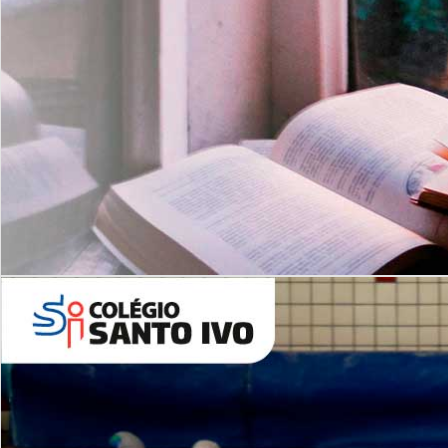
Com imersão Bilingue - Anos
Finais
6º AO 9º ANO FUNDAMENTAL
I
nglês: Turmas Reduzidas
(Proficiência)
Leituras Literárias
ALUNOS NOVOS
Entre em Contato
Agende uma Visita