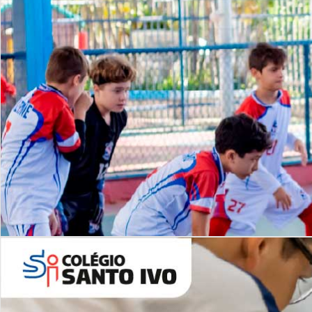
Lista de vídeos
NOSSO
CANAL
Desafios | Saiba mais