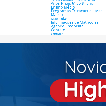
Anos Finais 6º ao 9º ano
Ensino Médio
Programas Extracurriculares
Matrículas
Matrículas
Informações de Matrículas
Agende uma visita
Contato
Contato