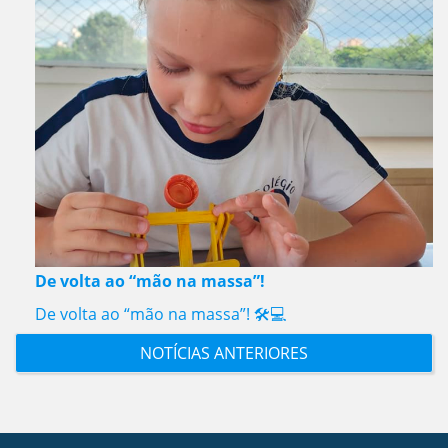
De volta ao “mão na massa”!
De volta ao “mão na massa”! 🛠️💻
NOTÍCIAS ANTERIORES