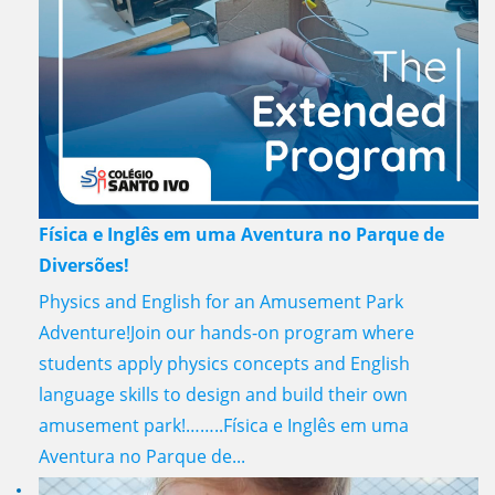
Física e Inglês em uma Aventura no Parque de
Diversões!
Physics and English for an Amusement Park
Adventure!Join our hands-on program where
students apply physics concepts and English
language skills to design and build their own
amusement park!……..Física e Inglês em uma
Aventura no Parque de...