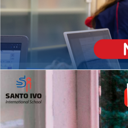
ENSINO
MÉDIO
Opção de H
igh School
Dupla Diplomação
Matrículas Abertas 2026
2º AO 5º ANO FUNDAMENTAL
I
nglês todos os dias
Programas Extracurricular
es