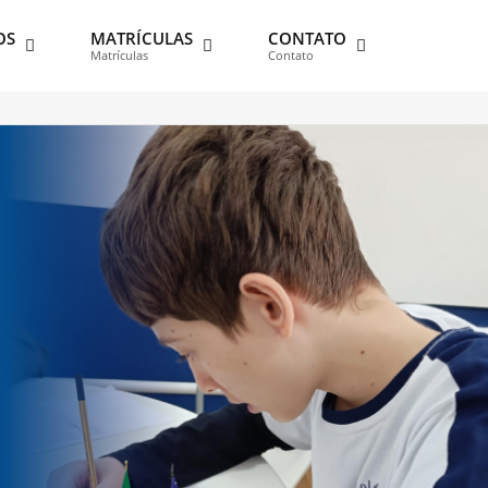
OS
MATRÍCULAS
CONTATO
Matrículas
Contato