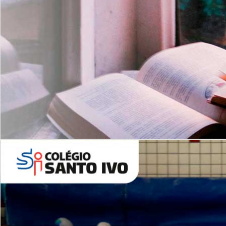
Com imersão Bilingue - Anos
Finais
6º AO 9º ANO FUNDAMENTAL
I
nglês: Turmas Reduzidas
(Proficiência)
Leituras Literárias
ALUNOS NOVOS
Entre em Contato
Agende uma Visita