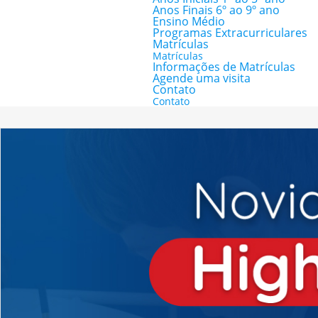
Anos Finais 6º ao 9º ano
Ensino Médio
Programas Extracurriculares
Matrículas
Matrículas
Informações de Matrículas
Agende uma visita
Contato
Contato