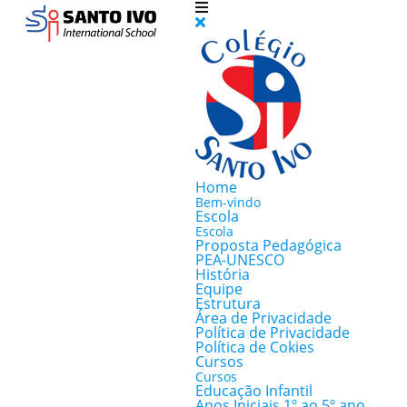
Home
Bem-vindo
Escola
Escola
Proposta Pedagógica
PEA-UNESCO
História
Equipe
Estrutura
Área de Privacidade
Política de Privacidade
Política de Cokies
Cursos
Cursos
Educação Infantil
Anos Iniciais 1º ao 5º ano