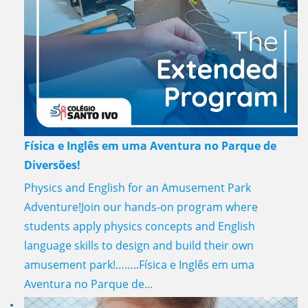
Física e Inglês em uma Aventura no Parque de
Diversões!
Physics and English for an Amusement Park
Adventure!Join our hands-on program where
students apply physics concepts and English
language skills to design and build their own
amusement park!……..Física e Inglês em uma
Aventura no Parque de...