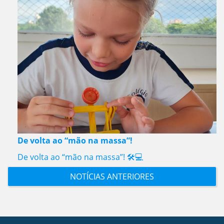
De volta ao “mão na massa”!
De volta ao “mão na massa”! 🛠️💻
NOTÍCIAS ANTERIORES