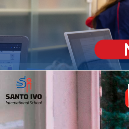
ENSINO
MÉDIO
Opção de H
igh School
Dupla Diplomação
Matrículas Abertas 2026
2º AO 5º ANO FUNDAMENTAL
I
nglês todos os dias
Programas Extracurricular
es