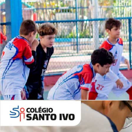
Lista de vídeos
NOSSO
CANAL
Desafios | Saiba mais