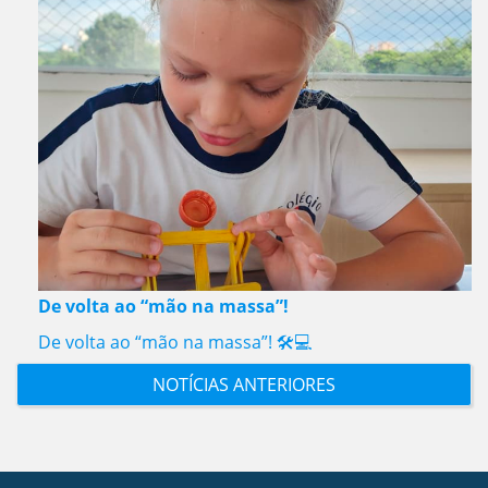
De volta ao “mão na massa”!
De volta ao “mão na massa”! 🛠️💻
NOTÍCIAS ANTERIORES