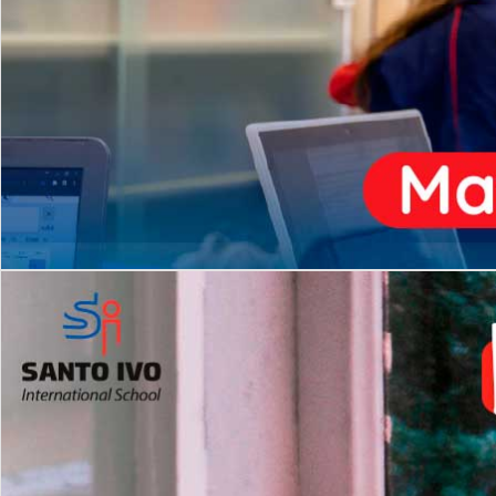
ENSINO
MÉDIO
Opção de H
igh School
Dupla Diplomação
Matrículas Abertas 2026
2º AO 5º ANO FUNDAMENTAL
I
nglês todos os dias
Programas Extracurricular
es