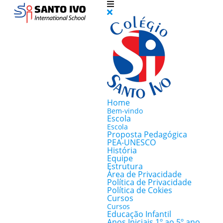
Home
Bem-vindo
Escola
Escola
Proposta Pedagógica
PEA-UNESCO
História
Equipe
Estrutura
Área de Privacidade
Política de Privacidade
Política de Cokies
Cursos
Cursos
Educação Infantil
Anos Iniciais 1º ao 5º ano