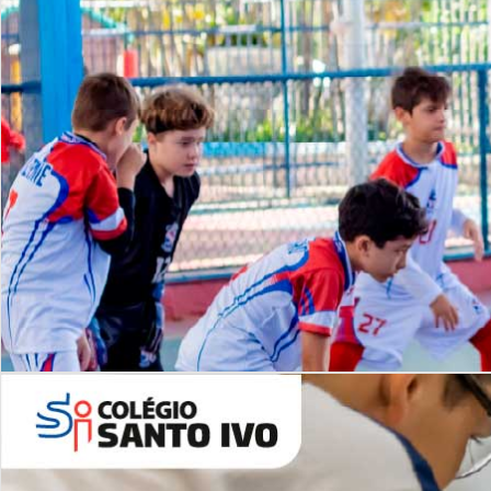
Lista de vídeos
NOSSO
CANAL
Desafios | Saiba mais