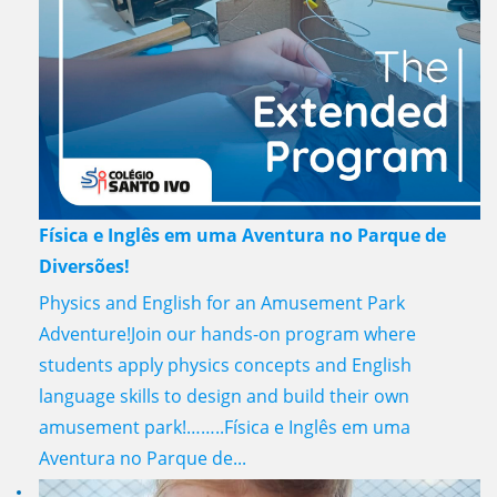
Física e Inglês em uma Aventura no Parque de
Diversões!
Physics and English for an Amusement Park
Adventure!Join our hands-on program where
students apply physics concepts and English
language skills to design and build their own
amusement park!……..Física e Inglês em uma
Aventura no Parque de...