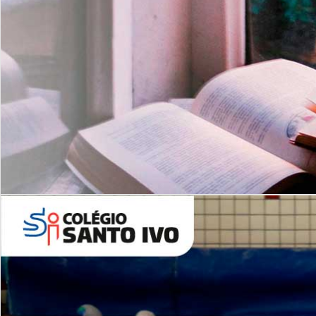
Com imersão Bilingue - Anos
Finais
6º AO 9º ANO FUNDAMENTAL
I
nglês: Turmas Reduzidas
(Proficiência)
Leituras Literárias
ALUNOS NOVOS
Entre em Contato
Agende uma Visita