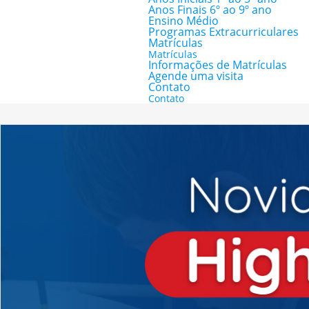
Anos Finais 6º ao 9º ano
Ensino Médio
Programas Extracurriculares
Matrículas
Matrículas
Informações de Matrículas
Agende uma visita
Contato
Contato