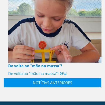
De volta ao “mão na massa”!
De volta ao “mão na massa”! 🛠️💻
NOTÍCIAS ANTERIORES