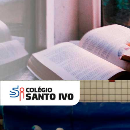
Com imersão Bilingue - Anos
Finais
6º AO 9º ANO FUNDAMENTAL
I
nglês: Turmas Reduzidas
(Proficiência)
Leituras Literárias
ALUNOS NOVOS
Entre em Contato
Agende uma Visita