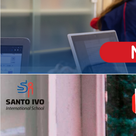
ENSINO
MÉDIO
Opção de H
igh School
Dupla Diplomação
Matrículas Abertas 2026
2º AO 5º ANO FUNDAMENTAL
I
nglês todos os dias
Programas Extracurricular
es