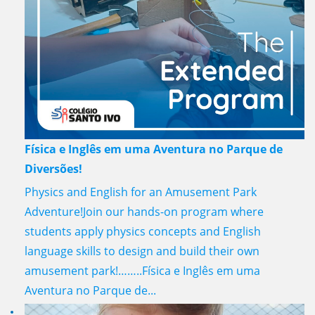
Física e Inglês em uma Aventura no Parque de
Diversões!
Physics and English for an Amusement Park
Adventure!Join our hands-on program where
students apply physics concepts and English
language skills to design and build their own
amusement park!……..Física e Inglês em uma
Aventura no Parque de...