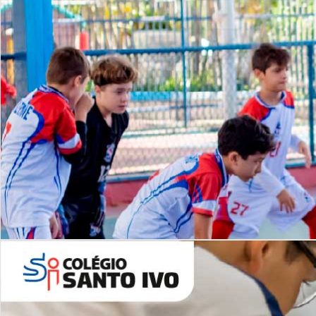
Lista de vídeos
NOSSO
CANAL
Desafios | Saiba mais