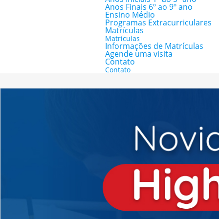
Anos Finais 6º ao 9º ano
Ensino Médio
Programas Extracurriculares
Matrículas
Matrículas
Informações de Matrículas
Agende uma visita
Contato
Contato