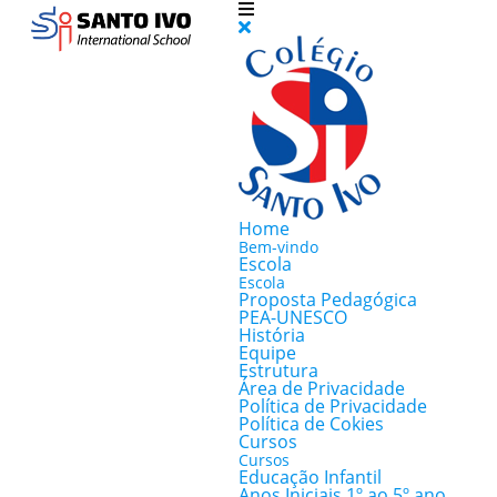
Home
Bem-vindo
Escola
Escola
Proposta Pedagógica
PEA-UNESCO
História
Equipe
Estrutura
Área de Privacidade
Política de Privacidade
Política de Cokies
Cursos
Cursos
Educação Infantil
Anos Iniciais 1º ao 5º ano