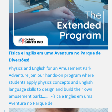
Física e Inglês em uma Aventura no Parque de
Diversões!
Physics and English for an Amusement Park
Adventure!Join our hands-on program where
students apply physics concepts and English
language skills to design and build their own
amusement park!……..Física e Inglês em uma
Aventura no Parque de...