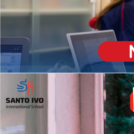
ENSINO
MÉDIO
Opção de H
igh School
Dupla Diplomação
Matrículas Abertas 2026
2º AO 5º ANO FUNDAMENTAL
I
nglês todos os dias
Programas Extracurricular
es