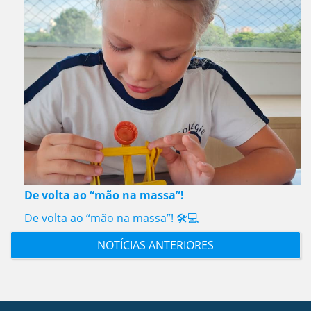
De volta ao “mão na massa”!
De volta ao “mão na massa”! 🛠️💻
NOTÍCIAS ANTERIORES