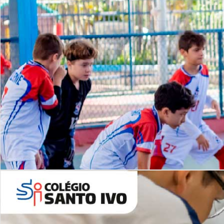
Lista de vídeos
NOSSO
CANAL
Desafios | Saiba mais