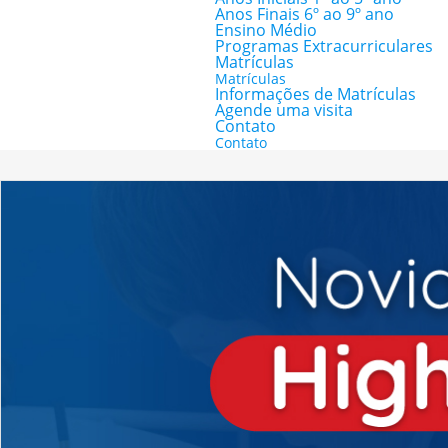
Anos Finais 6º ao 9º ano
Ensino Médio
Programas Extracurriculares
Matrículas
Matrículas
Informações de Matrículas
Agende uma visita
Contato
Contato