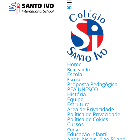
Home
Bem-vindo
Escola
Escola
Proposta Pedagógica
PEA-UNESCO
História
Equipe
Estrutura
Área de Privacidade
Política de Privacidade
Política de Cokies
Cursos
Cursos
Educação Infantil
Anos Iniciais 1º ao 5º ano