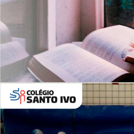
Com imersão Bilingue - Anos
Finais
6º AO 9º ANO FUNDAMENTAL
I
nglês: Turmas Reduzidas
(Proficiência)
Leituras Literárias
ALUNOS NOVOS
Entre em Contato
Agende uma Visita