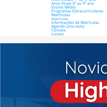
Anos Finais 6º ao 9º ano
Ensino Médio
Programas Extracurriculares
Matrículas
Matrículas
Informações de Matrículas
Agende uma visita
Contato
Contato