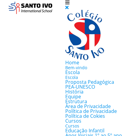
Home
Bem-vindo
Escola
Escola
Proposta Pedagógica
PEA-UNESCO
História
Equipe
Estrutura
Área de Privacidade
Política de Privacidade
Política de Cokies
Cursos
Cursos
Educação Infantil
Anos Iniciais 1º ao 5º ano