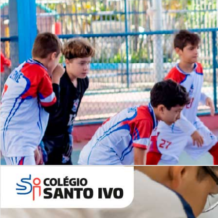
Lista de vídeos
NOSSO
CANAL
Desafios | Saiba mais