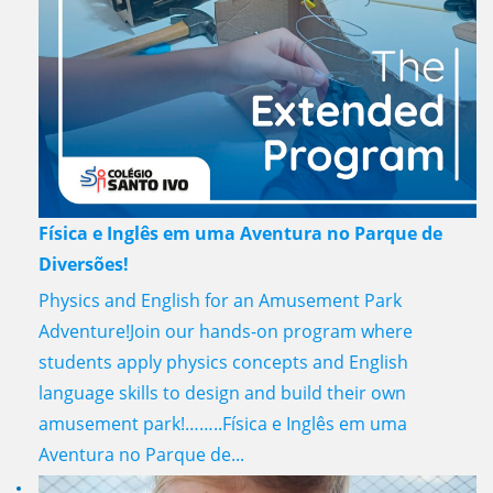
Física e Inglês em uma Aventura no Parque de
Diversões!
Physics and English for an Amusement Park
Adventure!Join our hands-on program where
students apply physics concepts and English
language skills to design and build their own
amusement park!……..Física e Inglês em uma
Aventura no Parque de...