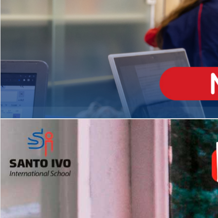
ENSINO
MÉDIO
Opção de H
igh School
Dupla Diplomação
Matrículas Abertas 2026
2º AO 5º ANO FUNDAMENTAL
I
nglês todos os dias
Programas Extracurricular
es