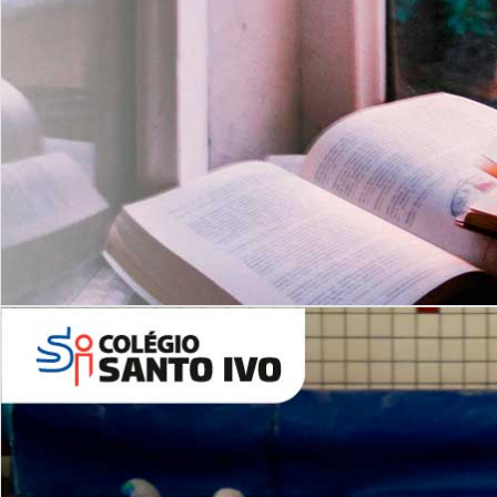
Com imersão Bilingue - Anos
Finais
6º AO 9º ANO FUNDAMENTAL
I
nglês: Turmas Reduzidas
(Proficiência)
Leituras Literárias
ALUNOS NOVOS
Entre em Contato
Agende uma Visita