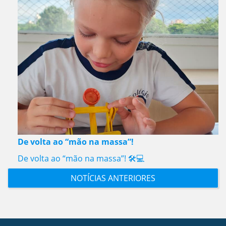
De volta ao “mão na massa”!
De volta ao “mão na massa”! 🛠️💻
NOTÍCIAS ANTERIORES