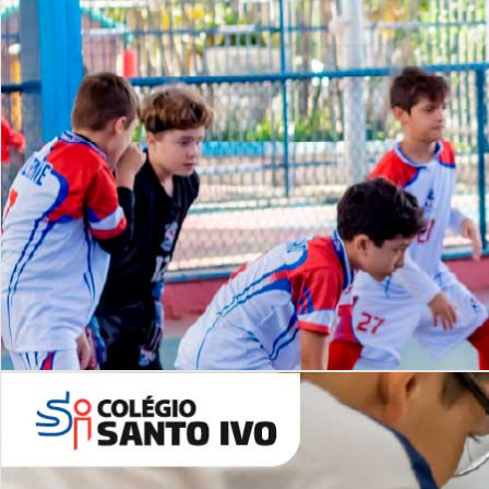
Lista de vídeos
NOSSO
CANAL
Desafios | Saiba mais