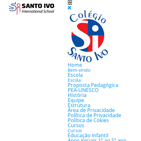
Home
Bem-vindo
Escola
Escola
Proposta Pedagógica
PEA-UNESCO
História
Equipe
Estrutura
Área de Privacidade
Política de Privacidade
Política de Cokies
Cursos
Cursos
Educação Infantil
Anos Iniciais 1º ao 5º ano