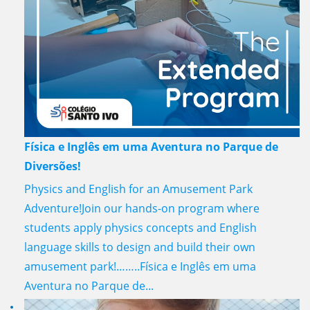
Física e Inglês em uma Aventura no Parque de
Diversões!
Physics and English for an Amusement Park
Adventure!Join our hands-on program where
students apply physics concepts and English
language skills to design and build their own
amusement park!……..Física e Inglês em uma
Aventura no Parque de...