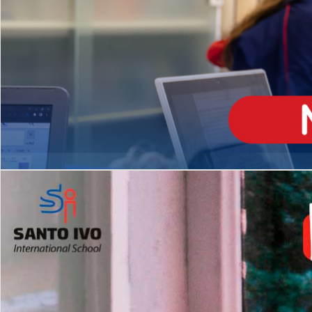
ENSINO
MÉDIO
Opção de H
igh School
Dupla Diplomação
Matrículas Abertas 2026
2º AO 5º ANO FUNDAMENTAL
I
nglês todos os dias
Programas Extracurricular
es