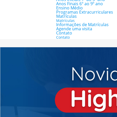
Anos Finais 6º ao 9º ano
Ensino Médio
Programas Extracurriculares
Matrículas
Matrículas
Informações de Matrículas
Agende uma visita
Contato
Contato