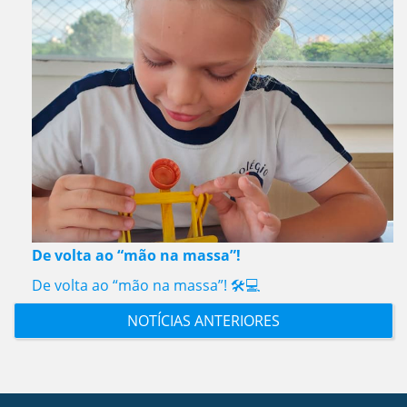
De volta ao “mão na massa”!
De volta ao “mão na massa”! 🛠️💻
NOTÍCIAS ANTERIORES