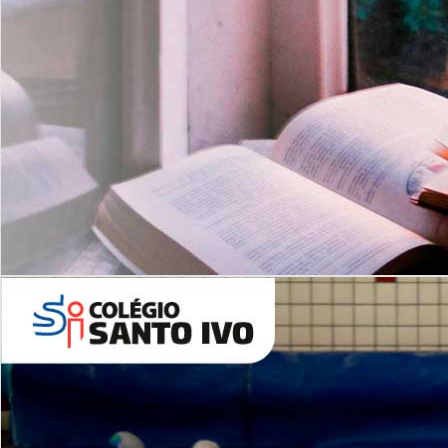
Com imersão Bilingue - Anos
Finais
6º AO 9º ANO FUNDAMENTAL
I
nglês: Turmas Reduzidas
(Proficiência)
Leituras Literárias
ALUNOS NOVOS
Entre em Contato
Agende uma Visita