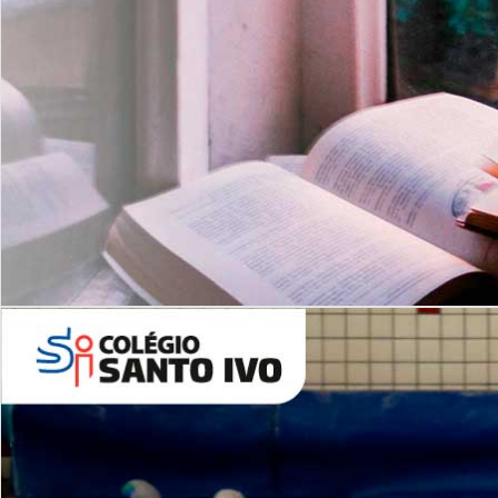
Com imersão Bilingue - Anos
Finais
6º AO 9º ANO FUNDAMENTAL
I
nglês: Turmas Reduzidas
(Proficiência)
Leituras Literárias
ALUNOS NOVOS
Entre em Contato
Agende uma Visita