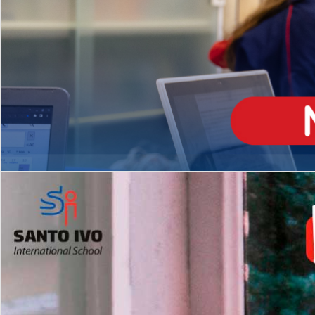
ENSINO
MÉDIO
Opção de H
igh School
Dupla Diplomação
Matrículas Abertas 2026
2º AO 5º ANO FUNDAMENTAL
I
nglês todos os dias
Programas Extracurricular
es