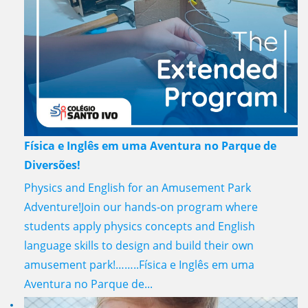
Física e Inglês em uma Aventura no Parque de
Diversões!
Physics and English for an Amusement Park
Adventure!Join our hands-on program where
students apply physics concepts and English
language skills to design and build their own
amusement park!……..Física e Inglês em uma
Aventura no Parque de...