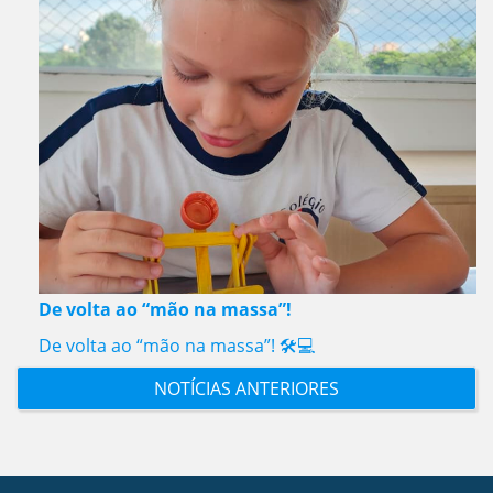
De volta ao “mão na massa”!
De volta ao “mão na massa”! 🛠️💻
NOTÍCIAS ANTERIORES