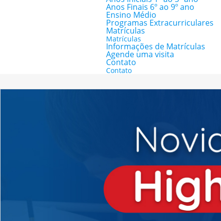
Anos Finais 6º ao 9º ano
Ensino Médio
Programas Extracurriculares
Matrículas
Matrículas
Informações de Matrículas
Agende uma visita
Contato
Contato