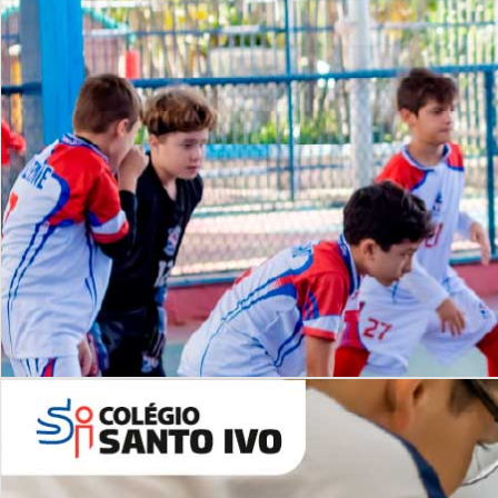
Lista de vídeos
NOSSO
CANAL
Desafios | Saiba mais