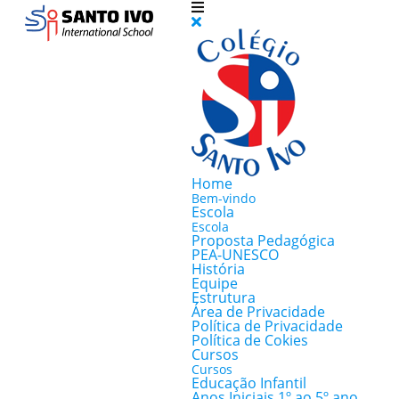
Home
Bem-vindo
Escola
Escola
Proposta Pedagógica
PEA-UNESCO
História
Equipe
Estrutura
Área de Privacidade
Política de Privacidade
Política de Cokies
Cursos
Cursos
Educação Infantil
Anos Iniciais 1º ao 5º ano