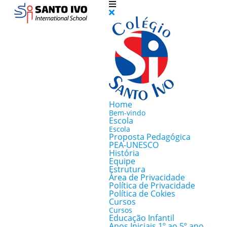
Home
Bem-vindo
Escola
Escola
Proposta Pedagógica
PEA-UNESCO
História
Equipe
Estrutura
Área de Privacidade
Política de Privacidade
Política de Cokies
Cursos
Cursos
Educação Infantil
Anos Iniciais 1º ao 5º ano