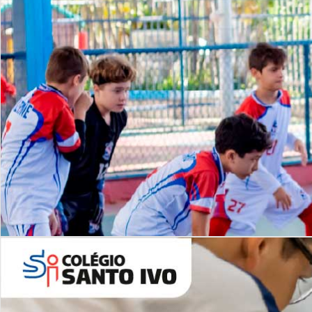
Lista de vídeos
NOSSO
CANAL
Desafios | Saiba mais