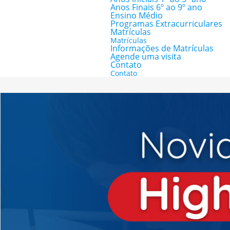
Anos Finais 6º ao 9º ano
Ensino Médio
Programas Extracurriculares
Matrículas
Matrículas
Informações de Matrículas
Agende uma visita
Contato
Contato