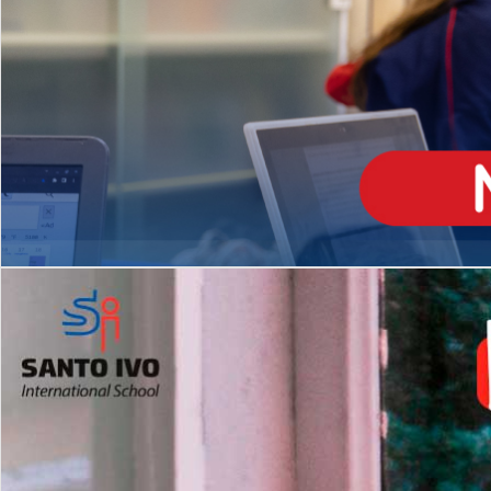
ENSINO
MÉDIO
Opção de H
igh School
Dupla Diplomação
Matrículas Abertas 2026
2º AO 5º ANO FUNDAMENTAL
I
nglês todos os dias
Programas Extracurricular
es