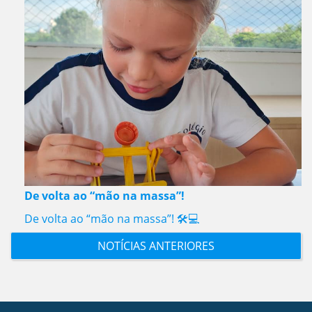
De volta ao “mão na massa”!
De volta ao “mão na massa”! 🛠️💻
NOTÍCIAS ANTERIORES