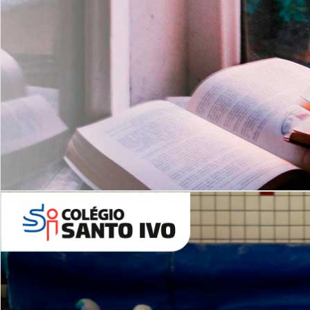
Com imersão Bilingue - Anos
Finais
6º AO 9º ANO FUNDAMENTAL
I
nglês: Turmas Reduzidas
(Proficiência)
Leituras Literárias
ALUNOS NOVOS
Entre em Contato
Agende uma Visita