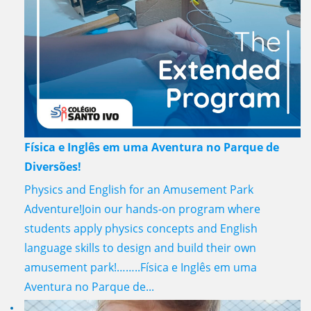
Física e Inglês em uma Aventura no Parque de
Diversões!
Physics and English for an Amusement Park
Adventure!Join our hands-on program where
students apply physics concepts and English
language skills to design and build their own
amusement park!……..Física e Inglês em uma
Aventura no Parque de...