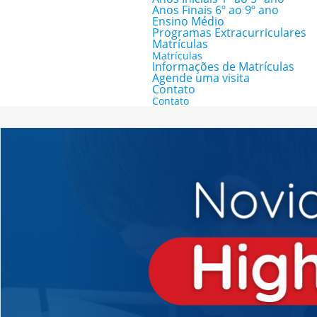
Anos Finais 6º ao 9º ano
Ensino Médio
Programas Extracurriculares
Matrículas
Matrículas
Informações de Matrículas
Agende uma visita
Contato
Contato