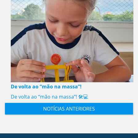
De volta ao “mão na massa”!
De volta ao “mão na massa”! 🛠️💻
NOTÍCIAS ANTERIORES