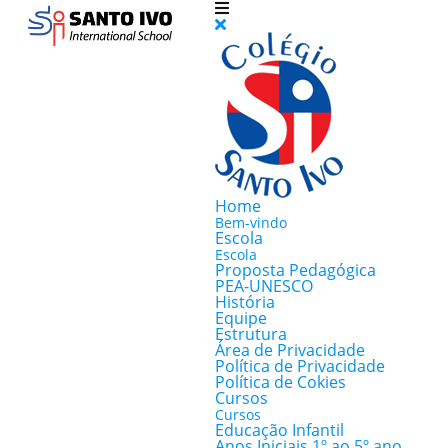
Home
Bem-vindo
Escola
Escola
Proposta Pedagógica
PEA-UNESCO
História
Equipe
Estrutura
Área de Privacidade
Política de Privacidade
Política de Cokies
Cursos
Cursos
Educação Infantil
Anos Iniciais 1º ao 5º ano