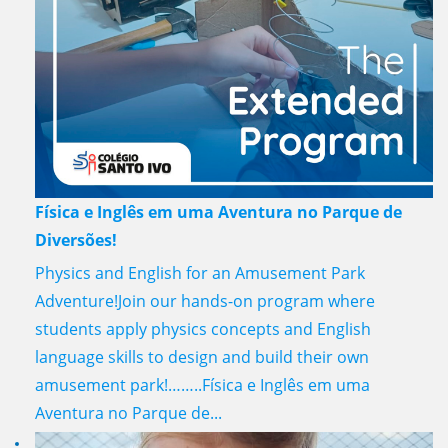
Física e Inglês em uma Aventura no Parque de
Diversões!
Physics and English for an Amusement Park
Adventure!Join our hands-on program where
students apply physics concepts and English
language skills to design and build their own
amusement park!……..Física e Inglês em uma
Aventura no Parque de...