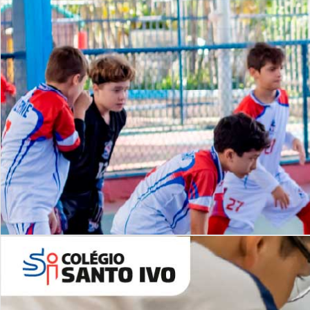
Lista de vídeos
NOSSO
CANAL
Desafios | Saiba mais