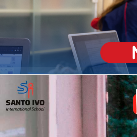
ENSINO
MÉDIO
Opção de H
igh School
Dupla Diplomação
Matrículas Abertas 2026
2º AO 5º ANO FUNDAMENTAL
I
nglês todos os dias
Programas Extracurricular
es