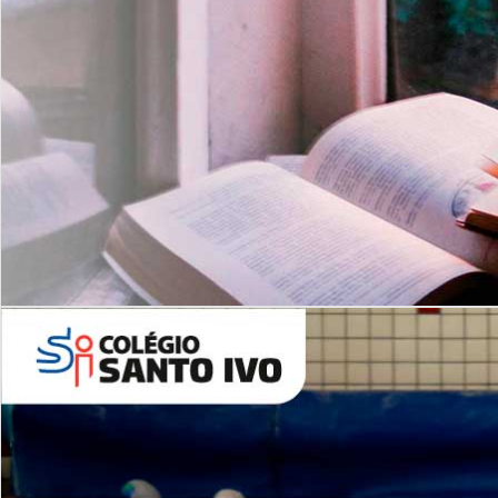
Com imersão Bilingue - Anos
Finais
6º AO 9º ANO FUNDAMENTAL
I
nglês: Turmas Reduzidas
(Proficiência)
Leituras Literárias
ALUNOS NOVOS
Entre em Contato
Agende uma Visita