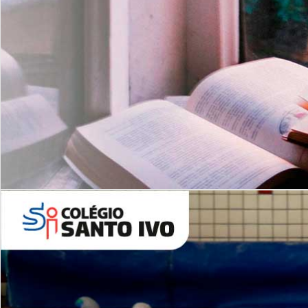
Com imersão Bilingue - Anos
Finais
6º AO 9º ANO FUNDAMENTAL
I
nglês: Turmas Reduzidas
(Proficiência)
Leituras Literárias
ALUNOS NOVOS
Entre em Contato
Agende uma Visita