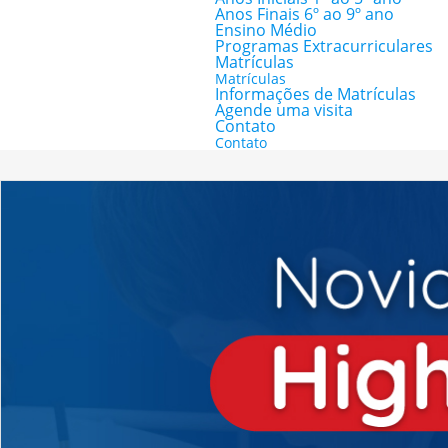
Anos Finais 6º ao 9º ano
Ensino Médio
Programas Extracurriculares
Matrículas
Matrículas
Informações de Matrículas
Agende uma visita
Contato
Contato