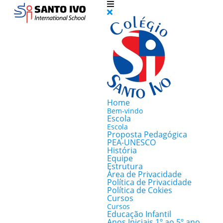
Home
Bem-vindo
Escola
Escola
Proposta Pedagógica
PEA-UNESCO
História
Equipe
Estrutura
Área de Privacidade
Política de Privacidade
Política de Cokies
Cursos
Cursos
Educação Infantil
Anos Iniciais 1º ao 5º ano