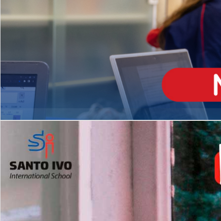
ENSINO
MÉDIO
Opção de H
igh School
Dupla Diplomação
Matrículas Abertas 2026
2º AO 5º ANO FUNDAMENTAL
I
nglês todos os dias
Programas Extracurricular
es