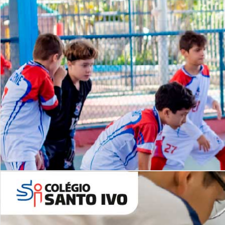
Lista de vídeos
NOSSO
CANAL
Desafios | Saiba mais