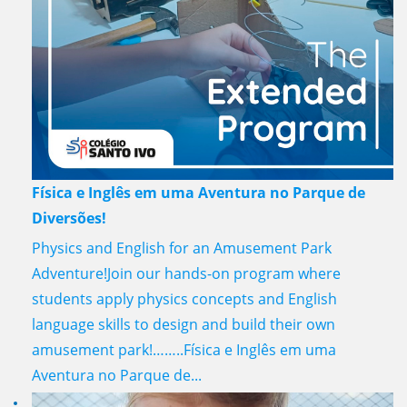
Física e Inglês em uma Aventura no Parque de
Diversões!
Physics and English for an Amusement Park
Adventure!Join our hands-on program where
students apply physics concepts and English
language skills to design and build their own
amusement park!……..Física e Inglês em uma
Aventura no Parque de...