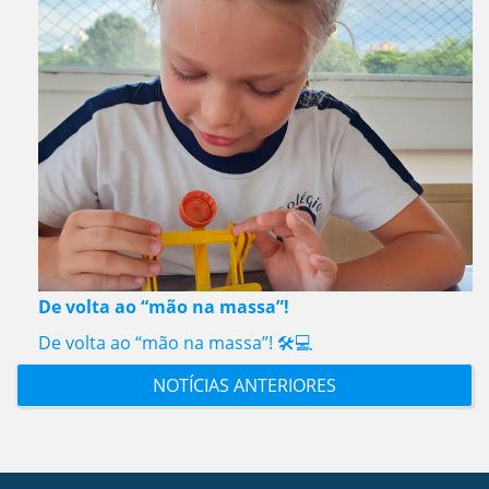
De volta ao “mão na massa”!
De volta ao “mão na massa”! 🛠️💻
NOTÍCIAS ANTERIORES