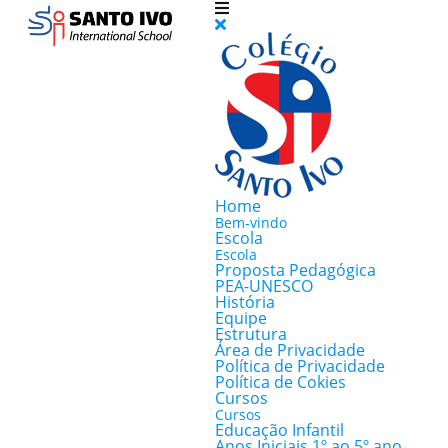
Home
Bem-vindo
Escola
Escola
Proposta Pedagógica
PEA-UNESCO
História
Equipe
Estrutura
Área de Privacidade
Política de Privacidade
Política de Cokies
Cursos
Cursos
Educação Infantil
Anos Iniciais 1º ao 5º ano