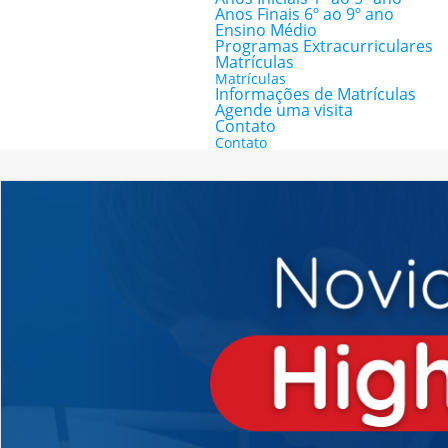
Anos Finais 6º ao 9º ano
Ensino Médio
Programas Extracurriculares
Matrículas
Matrículas
Informações de Matrículas
Agende uma visita
Contato
Contato