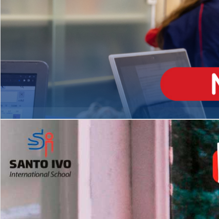
ENSINO
MÉDIO
Opção de H
igh School
Dupla Diplomação
Matrículas Abertas 2026
2º AO 5º ANO FUNDAMENTAL
I
nglês todos os dias
Programas Extracurricular
es