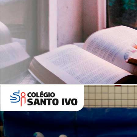
Com imersão Bilingue - Anos
Finais
6º AO 9º ANO FUNDAMENTAL
I
nglês: Turmas Reduzidas
(Proficiência)
Leituras Literárias
ALUNOS NOVOS
Entre em Contato
Agende uma Visita