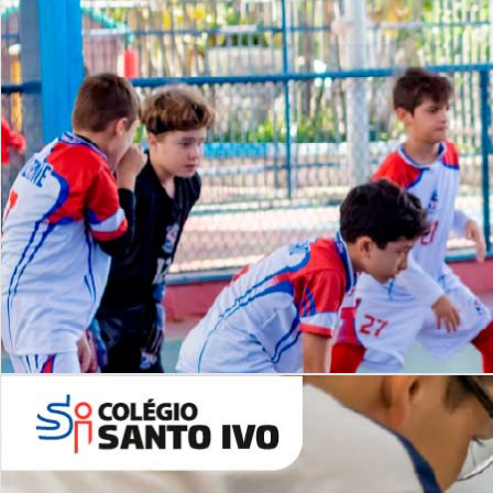
Lista de vídeos
NOSSO
CANAL
Desafios | Saiba mais