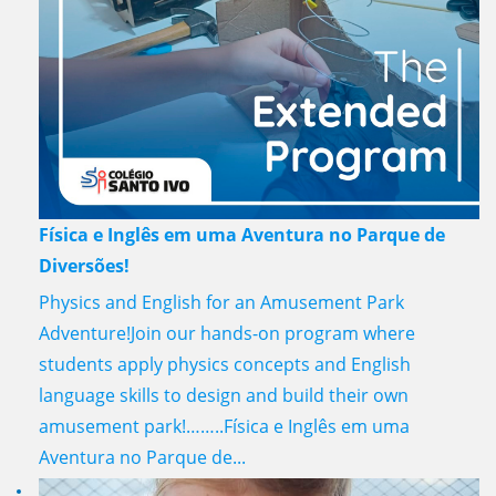
Física e Inglês em uma Aventura no Parque de
Diversões!
Physics and English for an Amusement Park
Adventure!Join our hands-on program where
students apply physics concepts and English
language skills to design and build their own
amusement park!……..Física e Inglês em uma
Aventura no Parque de...