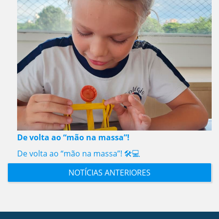
De volta ao “mão na massa”!
De volta ao “mão na massa”! 🛠️💻
NOTÍCIAS ANTERIORES