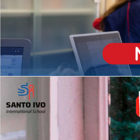
ENSINO
MÉDIO
Opção de H
igh School
Dupla Diplomação
Matrículas Abertas 2026
2º AO 5º ANO FUNDAMENTAL
I
nglês todos os dias
Programas Extracurricular
es