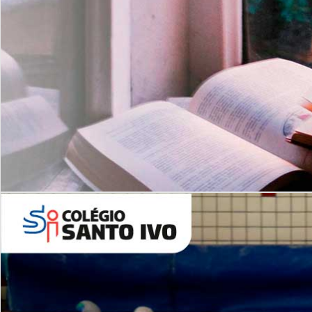
Com imersão Bilingue - Anos
Finais
6º AO 9º ANO FUNDAMENTAL
I
nglês: Turmas Reduzidas
(Proficiência)
Leituras Literárias
ALUNOS NOVOS
Entre em Contato
Agende uma Visita