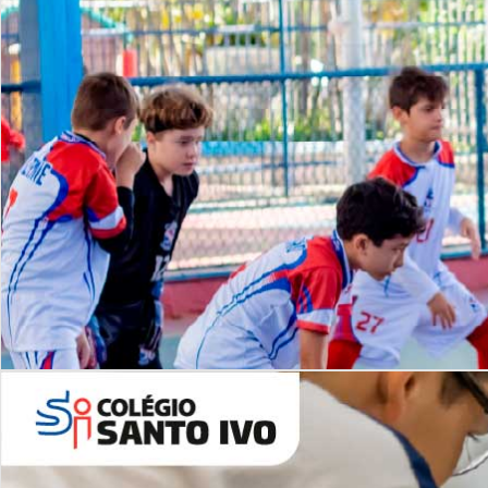
Lista de vídeos
NOSSO
CANAL
Desafios | Saiba mais