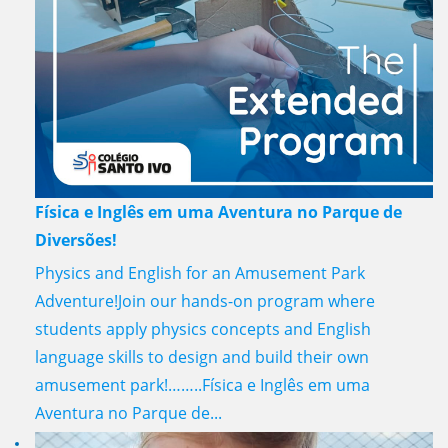
Física e Inglês em uma Aventura no Parque de
Diversões!
Physics and English for an Amusement Park
Adventure!Join our hands-on program where
students apply physics concepts and English
language skills to design and build their own
amusement park!……..Física e Inglês em uma
Aventura no Parque de...