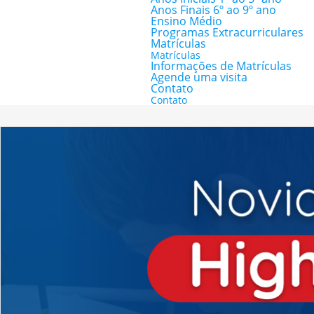
Anos Finais 6º ao 9º ano
Ensino Médio
Programas Extracurriculares
Matrículas
Matrículas
Informações de Matrículas
Agende uma visita
Contato
Contato