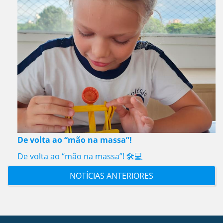
De volta ao “mão na massa”!
De volta ao “mão na massa”! 🛠️💻
NOTÍCIAS ANTERIORES