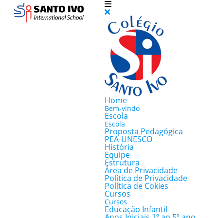
Home
Bem-vindo
Escola
Escola
Proposta Pedagógica
PEA-UNESCO
História
Equipe
Estrutura
Área de Privacidade
Política de Privacidade
Política de Cokies
Cursos
Cursos
Educação Infantil
Anos Iniciais 1º ao 5º ano