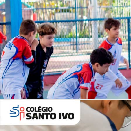
Lista de vídeos
NOSSO
CANAL
Desafios | Saiba mais