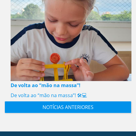
De volta ao “mão na massa”!
De volta ao “mão na massa”! 🛠️💻
NOTÍCIAS ANTERIORES