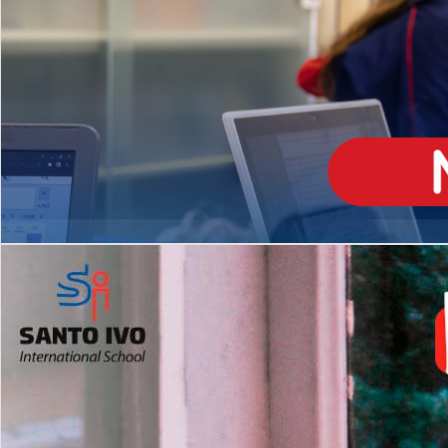
ENSINO
MÉDIO
Opção de H
igh School
Dupla Diplomação
Matrículas Abertas 2026
2º AO 5º ANO FUNDAMENTAL
I
nglês todos os dias
Programas Extracurricular
es