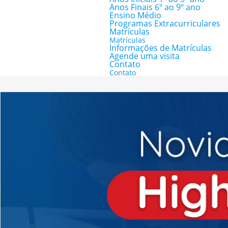
Anos Finais 6º ao 9º ano
Ensino Médio
Programas Extracurriculares
Matrículas
Matrículas
Informações de Matrículas
Agende uma visita
Contato
Contato