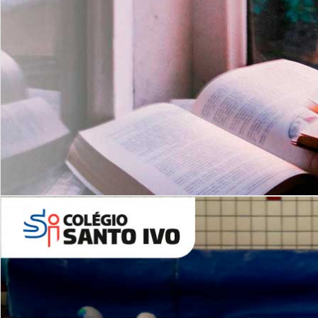
Com imersão Bilingue - Anos
Finais
6º AO 9º ANO FUNDAMENTAL
I
nglês: Turmas Reduzidas
(Proficiência)
Leituras Literárias
ALUNOS NOVOS
Entre em Contato
Agende uma Visita