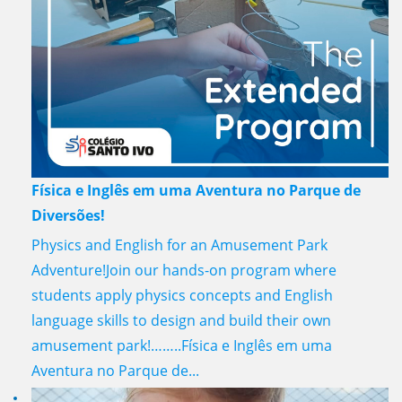
Física e Inglês em uma Aventura no Parque de
Diversões!
Physics and English for an Amusement Park
Adventure!Join our hands-on program where
students apply physics concepts and English
language skills to design and build their own
amusement park!……..Física e Inglês em uma
Aventura no Parque de...