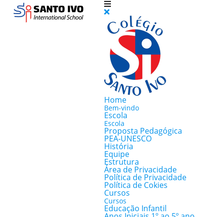
Home
Bem-vindo
Escola
Escola
Proposta Pedagógica
PEA-UNESCO
História
Equipe
Estrutura
Área de Privacidade
Política de Privacidade
Política de Cokies
Cursos
Cursos
Educação Infantil
Anos Iniciais 1º ao 5º ano